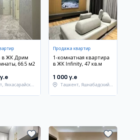
вартир
Продажа квартир
 в ЖК Дрим
1-комнатная квартира
омнаты, 66.5 м2
в ЖК Infinity, 47 кв.м
y.e
1 000 y.e
т, Яккасарайский
Ташкент, Яшнабадский
район