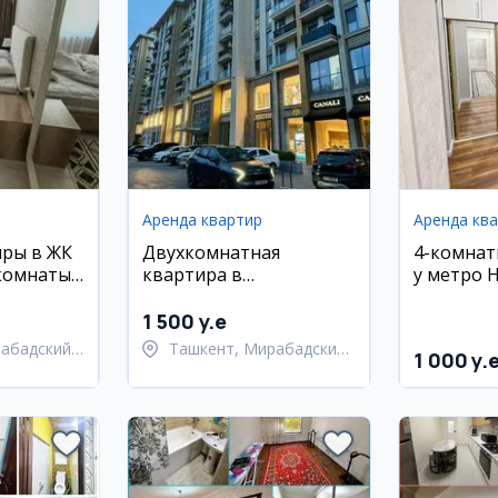
Аренда квартир
Аренда кв
иры в ЖК
Двухкомнатная
4-комнат
комнаты,
квартира в
у метро Н
новостройке,
евро-люк
Мирабадский район
1 500 y.e
набадский
Ташкент, Мирабадский
1 000 y.
район