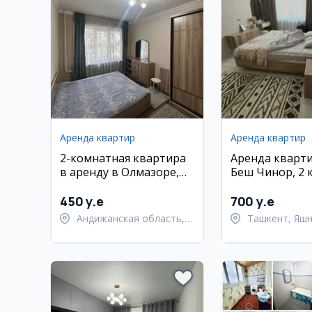
Аренда квартир
Аренда квартир
2-комнатная квартира
Аренда кварт
в аренду в Олмазоре,
Беш Чинор, 2 
60 м²
62 кв.м
450 y.e
700 y.e
Андижанская область,
Ташкент, Яш
город Андижан
район