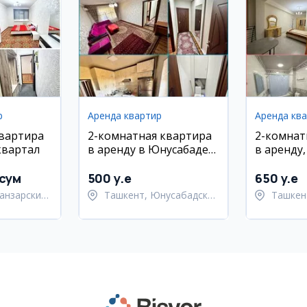
р
Аренда квартир
Аренда кв
квартира
2-комнатная квартира
2-комнат
квартал
в аренду в Юнусабаде
в аренду
на Шахристанской
район, ул
 сум
500 y.e
650 y.e
анзарский
Ташкент, Юнусабадский
Ташкен
район
район