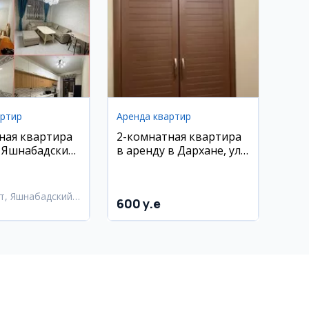
артир
Аренда квартир
ная квартира
2-комнатная квартира
, Яшнабадский
в аренду в Дархане, ул.
. Лисунова
Хамид Алимджан
т, Яшнабадский
600 y.e