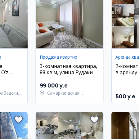
р
Продажа квартир
Аренда кв
я
3-комнатная квартира,
2-комнат
 O’z
88 кв.м, улица Рудаки
в аренду 
й микро
99 000 y.e
рабадский
Самаркандская
500 y.e
область,
Самаркандский район