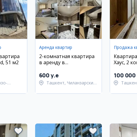
р
Аренда квартир
Продажа к
квартира
2-комнатная квартира
Квартира
d, 51 м2
в аренду в
Хаус, 2 к
Чиланзарском районе,
Ц квартал
600 y.e
100 000 
рзо-
Ташкент, Чиланзарский
Ташкен
район
район
район