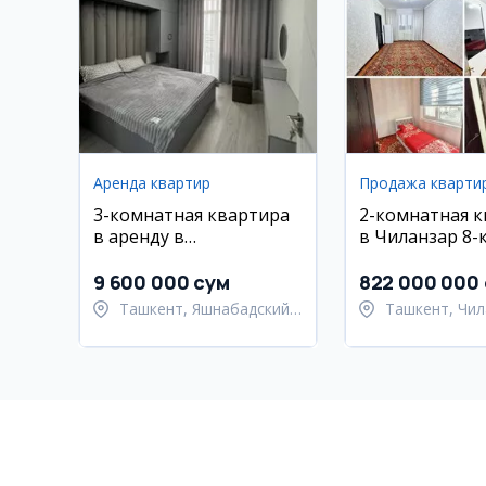
Аренда квартир
Продажа кварти
3-комнатная квартира
2-комнатная 
в аренду в
в Чиланзар 8-
Яшнабадском районе,
Махтумкули
9 600 000 сум
822 000 000
Ташкент, Яшнабадский
Ташкент, Чил
район
район