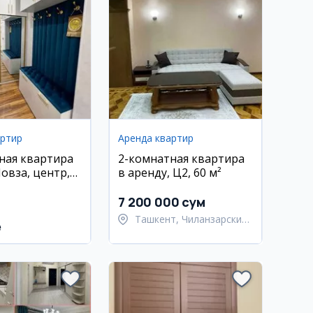
артир
Аренда квартир
ная квартира
2-комнатная квартира
овза, центр,
в аренду, Ц2, 60 м²
с ремонт
7 200 000 сум
Ташкент, Чиланзарский
e
район