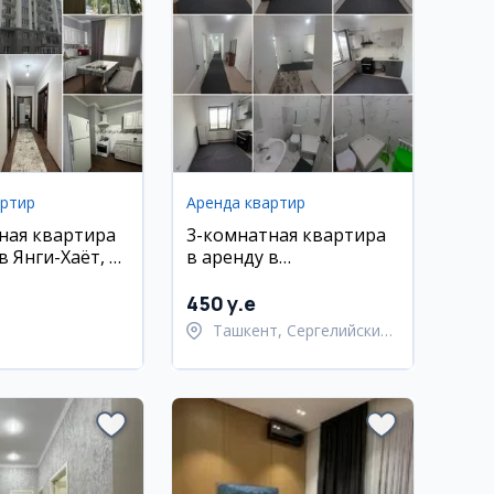
артир
Аренда квартир
ная квартира
3-комнатная квартира
в Янги-Хаёт, 8-
в аренду в
район
Сергелийском районе,
Ханобод
450 y.e
Ташкент, Сергелийский
район