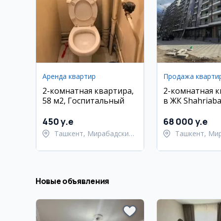
Аренда квартир
Продажа кварти
2-комнатная квартира,
2-комнатная 
58 м2, Госпитальный
в ЖК Shahriaba
450 y.e
68 000 y.e
Ташкент, Мирабадский
Ташкент, Ми
район
Улугбекский 
Новые объявления