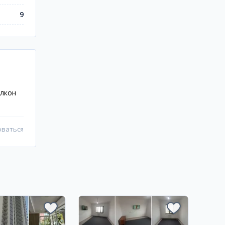
9
алкон
оваться