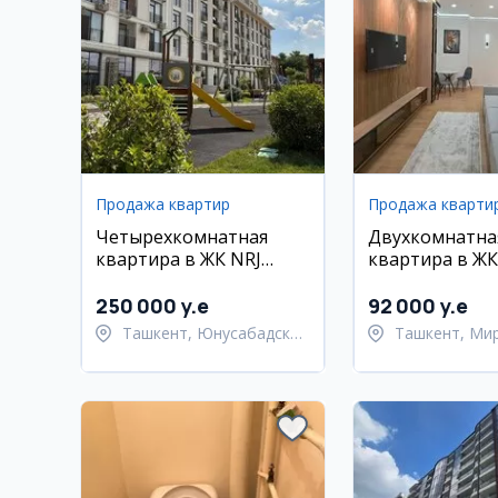
Продажа квартир
Продажа кварти
Четырехкомнатная
Двухкомнатна
квартира в ЖК NRJ
квартира в ЖК
Hayot, Юнусабадский
Makon, 41 м2
район
250 000 y.e
92 000 y.e
Ташкент, Юнусабадский
Ташкент, Ми
район
район