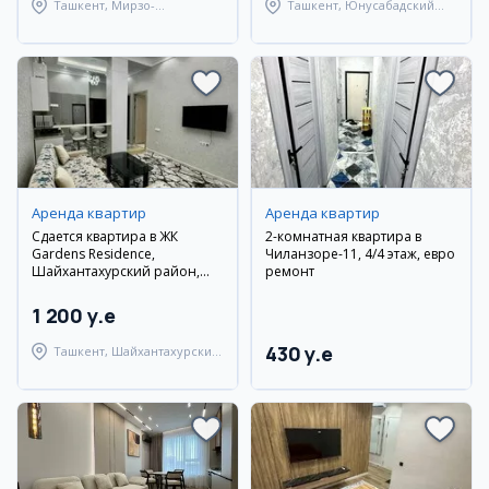
Ташкент, Мирзо-
Ташкент, Юнусабадский
Улугбекский район
район
Аренда квартир
Аренда квартир
Сдается квартира в ЖК
2-комнатная квартира в
Gardens Residence,
Чиланзоре-11, 4/4 этаж, евро
Шайхантахурский район,
ремонт
Ташкент
1 200 y.e
430 y.e
Ташкент, Шайхантахурский
район