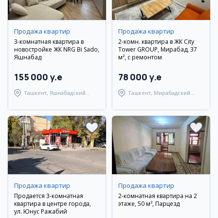
Продажа квартир
Продажа квартир
3-комнатная квартира в
2-комн. квартира в ЖК City
новостройке ЖК NRG Bi Sado,
Tower GROUP, Мирабад, 37
Яшнабад
м², с ремонтом
155 000 y.e
78 000 y.e
Ташкент, Яшнабадский
Ташкент, Мирабадский
район
район
Продажа квартир
Продажа квартир
Продается 3-комнатная
2-комнатная квартира на 2
квартира в центре города,
этаже, 50 м², Парцезд
ул. Юнус Ражабий