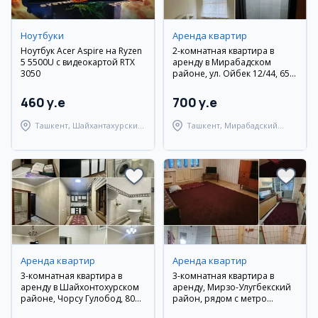
Ноутбуки
Аренда квартир
Ноутбук Acer Aspire на Ryzen
2-комнатная квартира в
5 5500U с видеокартой RTX
аренду в Мирабадском
3050
районе, ул. Ойбек 12/44, 65
м², евроремонт, мебель и
техника
460 y.e
700 y.e
Ташкент, Шайхантахурский
Ташкент, Мирабадский
район
район
Аренда квартир
Аренда квартир
3-комнатная квартира в
3-комнатная квартира в
аренду в Шайхонтохурском
аренду, Мирзо-Улугбекский
районе, Чорсу Гулобод, 80
район, рядом с метро
м²
Максим Горький