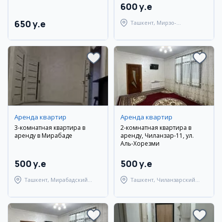
600 y.e
650 y.e
Ташкент, Мирзо-
Улугбекский район
Аренда квартир
Аренда квартир
3-комнатная квартира в
2-комнатная квартира в
аренду в Мирабаде
аренду, Чиланзар-11, ул.
Аль-Хорезми
500 y.e
500 y.e
Ташкент, Мирабадский
Ташкент, Чиланзарский
район
район