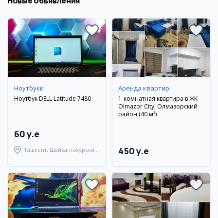
Новые объявления
Ноутбуки
Аренда квартир
Ноутбук DELL Latitude 7480
1-комнатная квартира в ЖК
Olmazor City, Олмазорский
район (40 м²)
60 y.e
450 y.e
Ташкент, Шайхантахурский
район