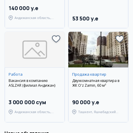
140 000 y.e
53 500 y.e
Андижанская область,
город Андижан
Работа
Продажа квартир
Вакансия в компанию
Двухкомнатная квартира в
ASLZAR (филиал Андижан)
ЖК O'z Zamin, 60 м²
3 000 000 сум
90 000 y.e
Андижанская область,
Ташкент, Яшнабадский
Андижанский район
район