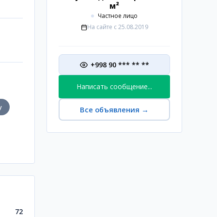
м²
Частное лицо
На сайте с
25.08.2019
+998 90 *** ** **
Написать сообщение...
у
Все объявления
→
72