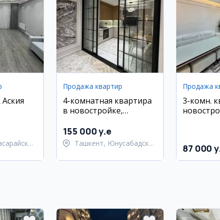
р
Продажа квартир
Продажа к
 Аския
4-комнатная квартира
3-комн. 
в новостройке,
новострой
Юнусабад 9 квартал
эт.
155 000 y.e
асарайский
Ташкент, Юнусабадский
87 000 y
район