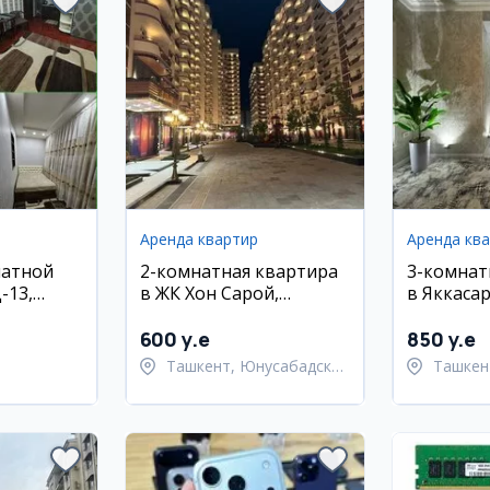
Аренда квартир
Аренда кв
натной
2-комнатная квартира
3-комнат
-13,
в ЖК Хон Сарой,
в Яккаса
Юнусабад
районе
600 y.e
850 y.e
Ташкент, Юнусабадский
Ташкен
район
район