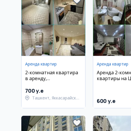
Аренда квартир
Аренда квартир
2-комнатная квартира
Аренда 2-ком
в аренду,
квартиры на Ц
Яккасарайский район,
Лабзак
Шота Руставели
700 y.e
Ташкент, Яккасарайский
600 y.e
район