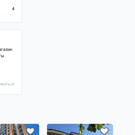
4
агазин
ты
оваться