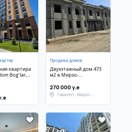
вартир
Продажа домов
ная квартира
Двухэтажный дом 473
lom Bog'lar,
м2 в Мирзо-
угбекский
Улугбекском районе
270 000 y.e
Ташкент, Мирзо-
y.e
Улугбекский район