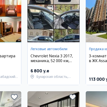
Легковые автомобили
Продажа к
квартира
Chevrolet Nexia 3 2017,
3-комнат
механика, 52 000 км,
в ЖК Assa
районе,
Бухара
Мирзо Ул
рафи
район
6 800 y.e
набадский
Бухарская область,
113 000 
Бухарский район