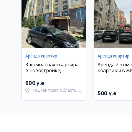
Аренда квартир
Аренда квартир
3-комнатная квартира
Аренда 2-ком
в новостройке,
квартиры в ЖК
Махтумкули
600 y.e
Ташкентская область,
500 y.e
Паркентский район