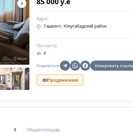
85 000 y.e
Адрес
:
Ташкент, Юнусабадский район
Просмотр
:
0
Поделиться
:
Копировать ссылк
Продвижение
3
Общая площадь