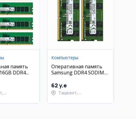
ры
Компьютеры
ная память
Оперативная память
 16GB DDR4
Samsung DDR4 SODIMM
16Gb 2666Mhz
62 y.e
т,
Ташкент,
тахурский район
Шайхантахурский район