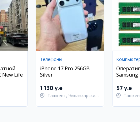
Телефоны
Компьюте
натной
iPhone 17 Pro 256GB
Оператив
 New Life
Silver
Samsung
2666Mhz
1 130 y.e
57 y.e
Ташкент, Чиланзарский
Ташкен
район
Шайхан