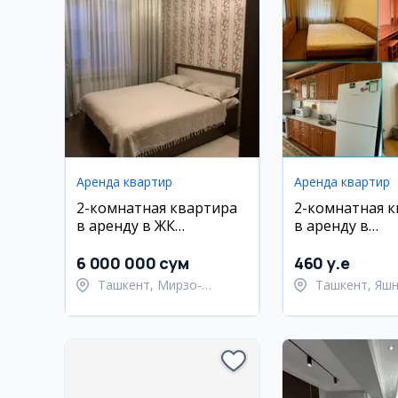
Аренда квартир
Аренда квартир
2-комнатная квартира
2-комнатная 
в аренду в ЖК
в аренду в
Новостройка Паркент
Яшнабадском 
виладж
ул. Мухтар Аш
6 000 000 сум
460 y.e
Ташкент, Мирзо-
Ташкент, Яш
Улугбекский район
район