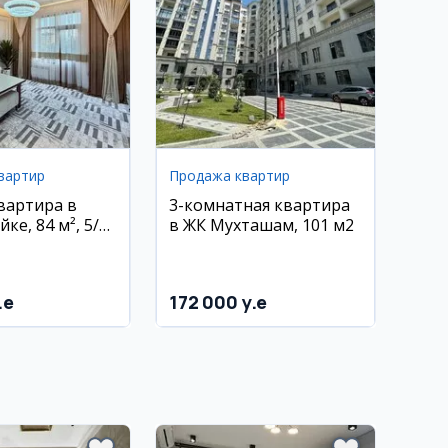
вартир
Продажа квартир
квартира в
3-комнатная квартира
ке, 84 м², 5/6
в ЖК Мухташам, 101 м2
.e
172 000 y.e