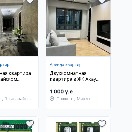
артир
Аренда квартир
ная квартира
Двухкомнатная
райском
квартира в ЖК Akay
City, 50 кв.м
1 000 y.e
т, Яккасарайский
Ташкент, Мирзо-
Улугбекский район