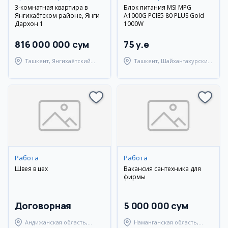
3-комнатная квартира в
Блок питания MSI MPG
Янгихаётском районе, Янги
A1000G PCIE5 80 PLUS Gold
Дархон 1
1000W
816 000 000 сум
75 y.e
Ташкент, Янгихаётский
Ташкент, Шайхантахурский
район
район
Работа
Работа
Швея в цех
Вакансия сантехника для
фирмы
Договорная
5 000 000 сум
Андижанская область,
Наманганская область,