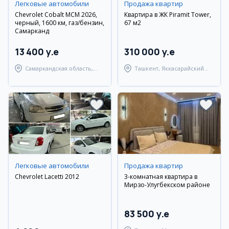
Легковые автомобили
Продажа квартир
Chevrolet Cobalt MCM 2026,
Квартира в ЖК Piramit Tower,
черный, 1600 км, газ/бензин,
67 м2
Самарканд
13 400 y.e
310 000 y.e
Самаркандская область,
Ташкент, Яккасарайский
Самаркандский район
район
Легковые автомобили
Продажа квартир
Chevrolet Lacetti 2012
3-комнатная квартира в
Мирзо-Улугбекском районе
83 500 y.e