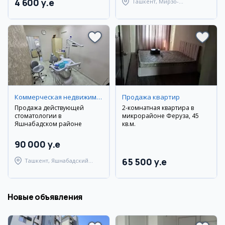
4 600 y.e
Ташкент, Мирзо-
Улугбекский район
Коммерческая недвижимость
Продажа квартир
Продажа действующей
2-комнатная квартира в
стоматологии в
микрорайоне Феруза, 45
Яшнабадском районе
кв.м.
90 000 y.e
65 500 y.e
Ташкент, Яшнабадский
район
Новые объявления