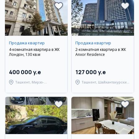
Продажа квартир
Продажа квартир
4-комнатная квартира в ЖК
2-комнатная квартира в ЖК
Лондон, 130 кв.м
Anxor Residence
400 000 y.e
127 000 y.e
Ташкент, Мирзо-
Ташкент, Шайхантахурский
Улугбекский район
район