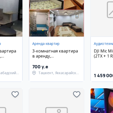
р
Аренда квартир
Аудиотехн
квартира
3-комнатная квартира
DJI Mic Mi
,
в аренду,
(2TX + 1 R
район,
Яккасарайский район,
нка
ул. Шота Руставели
700 y.e
набадский
Ташкент, Яккасарайский
1 459 00
район