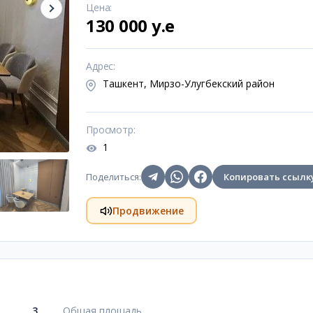
Цена
:
130 000 y.e
Адрес
:
Ташкент, Мирзо-Улугбекский район
Просмотр
:
1
Поделиться
:
Копировать ссылк
Продвижение
3
Общая площадь