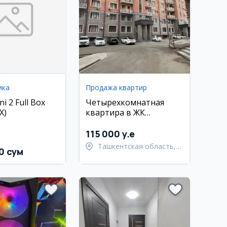
ика
Продажа квартир
ni 2 Full Box
Четырехкомнатная
X)
квартира в ЖК
Mashxadi Residence,
Паркентский
115 000 y.e
Ташкентская область,
0 сум
Паркентский район