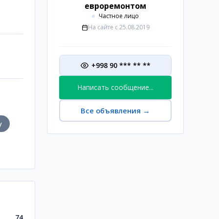
евроремонтом
Частное лицо
На сайте с
25.08.2019
+998 90 *** ** **
Написать сообщение...
Все объявления
→
у
74