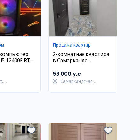
ры
Продажа квартир
 компьютер
2-комнатная квартира
e i5 12400F RTX
в Самарканде
(Мархабода)
53 000 y.e
т,
Самаркандская
тахурский район
область,
Самаркандский район