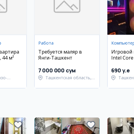
р
Работа
Компьюте
квартира
Требуется маляр в
Игровой
 44 м²
Янги-Ташкент
Intel Cor
4060
7 000 000 сум
690 y.e
рзо-
Ташкентская область,
Ташкен
район
Ташкентский район
Шайхан