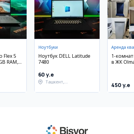
Ноутбуки
Аренда кв
 Flex 5
Ноутбук DELL Latitude
1-комнат
 4GB RAM,
7480
в ЖК Olma
Олмазорс
м²)
60 y.e
Ташкент,
450 y.e
ский район
Шайхантахурский район