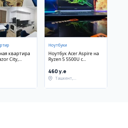
артир
Ноутбуки
ная квартира
Ноутбук Acer Aspire на
zor City,
Ryzen 5 5500U с
кий район (40
видеокартой RTX 3050
460 y.e
Ташкент,
Шайхантахурский район