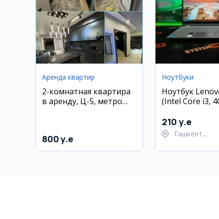
Аренда квартир
Ноутбуки
2-комнатная квартира
Ноутбук Lenovo
в аренду, Ц-5, метро
(Intel Core i3,
Минор
128GB SSD)
210 y.e
Ташкент,
800 y.e
Шайхантахур