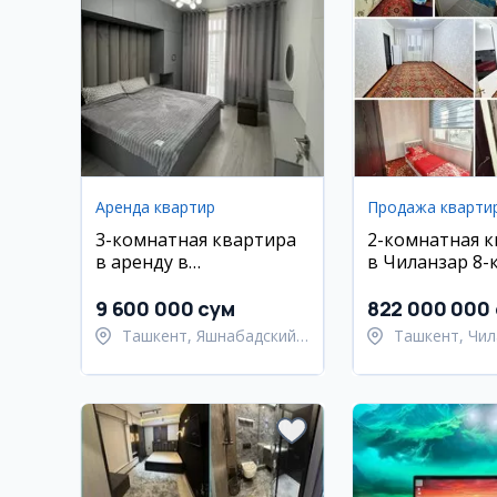
Аренда квартир
Продажа кварти
3-комнатная квартира
2-комнатная 
в аренду в
в Чиланзар 8-
Яшнабадском районе,
Махтумкули
9 600 000 сум
822 000 000
Ташкент, Яшнабадский
Ташкент, Чил
район
район