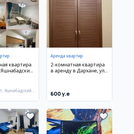
артир
Аренда квартир
ная квартира
2-комнатная квартира
, Яшнабадский
в аренду в Дархане, ул.
. Лисунова
Хамид Алимджан
т, Яшнабадский
600 y.e