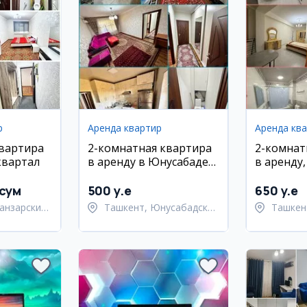
р
Аренда квартир
Аренда кв
квартира
2-комнатная квартира
2-комнат
квартал
в аренду в Юнусабаде
в аренду
на Шахристанской
район, ул
 сум
500 y.e
650 y.e
анзарский
Ташкент, Юнусабадский
Ташкен
район
район