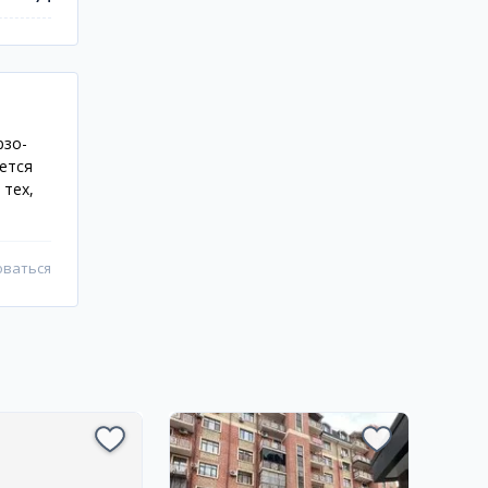
рзо-
ется
 тех,
оваться