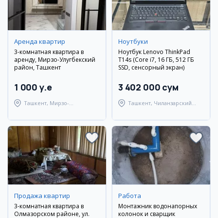
Аренда квартир
Ноутбуки
3-комнатная квартира в
Ноутбук Lenovo ThinkPad
аренду, Мирзо-Улугбекский
T14s (Core i7, 16 ГБ, 512 ГБ
район, Ташкент
SSD, сенсорный экран)
1 000 y.e
3 402 000 сум
Ташкент, Мирзо-
Ташкент, Чиланзарский
Улугбекский район
район
Продажа квартир
Работа
3-комнатная квартира в
Монтажник водонапорных
Олмазорском районе, ул.
колонок и сварщик