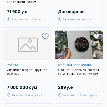
Кора Камиш, 70 кв.м
71 900 y.e
Договорная
Андижанская область,
Ташкентская область,
город Андижан
Янгиюльский район
Работа
Мобильные телефоны
Дизайнер в офис наружной
iPad Pro 11 дюймов (2018) 64
рекламы
ГБ, Wi-Fi, LLA, состояние 85%
7 000 000 сум
289 y.e
Ташкент, Яшнабадский
Ташкент, Шайхантахурский
район
район