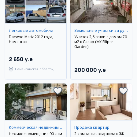
Легковые автомобили
Земельные участки за рубежом
Daewoo Matiz 2012 года,
Участок 2,6 сотки с домом 70
Наманган
м2 в Салар (ЖК Ellipse
Garden)
2 650 y.e
200 000 y.e
Наманганская область,
Наманганский район
Коммерческая недвижимость
Продажа квартир
Нежилое помещение 90 кв.м
2-комнатная квартира в ЖК