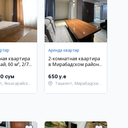
артир
Аренда квартир
ная квартира
2-комнатная квартира
ай, 60 м², 2/7
в Мирабадском районе,
55 м2
00 сум
650 y.e
т, Яккасарайский
Ташкент, Мирабадский
район