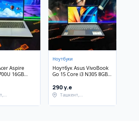
Ноутбуки
cer Aspire
Ноутбук Asus VivoBook
5700U 16GB
Go 15 Core i3 N305 8GB
256GB
290 y.e
т,
Ташкент,
тахурский район
Шайхантахурский район