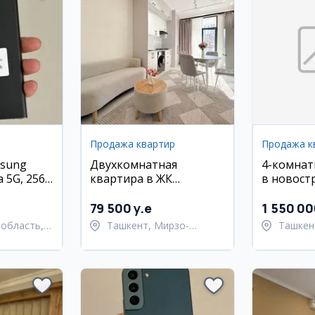
Продажа квартир
Продажа к
sung
Двухкомнатная
4-комнат
a 5G, 256
квартира в ЖК
в новост
Шахриобод, 54 м2
Юнусабад
79 500 y.e
1 550 0
область,
Ташкент, Мирзо-
Ташкен
ан
Улугбекский район
район