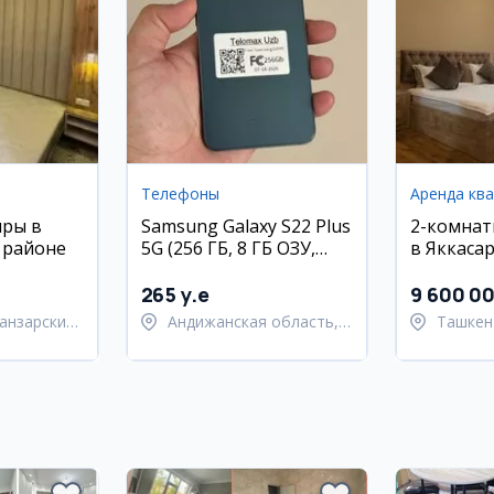
Телефоны
Аренда кв
иры в
Samsung Galaxy S22 Plus
2-комнат
 районе
5G (256 ГБ, 8 ГБ ОЗУ,
в Яккасар
матовый зеленый)
этаж
265 y.e
9 600 0
анзарский
Андижанская область,
Ташкен
город Андижан
район