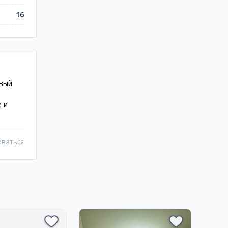
16
овый
 и
оваться