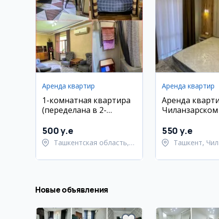
Аренда квартир
Аренда квартир
1-комнатная квартира
Аренда кварт
(переделана в 2-
Чиланзарском
комнатную) в аренду в
Ташкенте, Лабзак, парк
500 y.e
550 y.e
Навруз
Ташкентская область,
Ташкент, Чил
Ташкентский район
район
Новые объявления