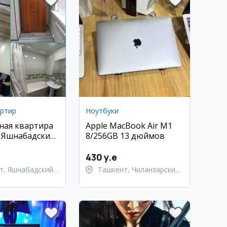
артир
Ноутбуки
ная квартира
Apple MacBook Air M1
, Яшнабадский
8/256GB 13 дюймов
л. Кадышева
430 y.e
т, Яшнабадский
Ташкент, Чиланзарский
район