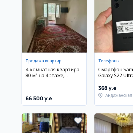
Продажа квартир
Телефоны
4-комнатная квартира
Смартфон Sam
80 м² на 4 этаже,
Galaxy S22 Ultr
Согдаиана, рядом со
ГБ
школой №63
368 y.e
Андижанская 
66 500 y.e
город Андиж