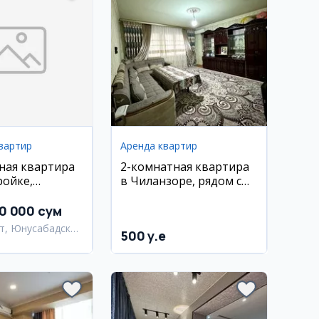
вартир
Аренда квартир
ная квартира
2-комнатная квартира
ройке,
в Чиланзоре, рядом с
ский район
метро Новза, евро
ремонт
00 000 сум
т, Юнусабадский
500 y.e