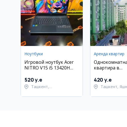
Ноутбуки
Аренда квартир
Игровой ноутбук Acer
Однокомнатн
NITRO V15 i5 13420H
квартира в
16GB RTX2050
новостройке,
Яшнабадский 
520 y.e
420 y.e
Green Park
Ташкент,
Ташкент, Яш
Шайхантахурский район
район