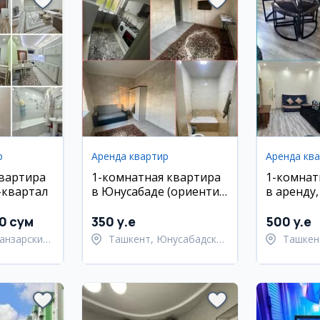
р
Аренда квартир
Аренда кв
квартира
1-комнатная квартира
1-комнат
-квартал
в Юнусабаде (ориентир
в аренду
Самара) в аренду
район, у
0 сум
350 y.e
500 y.e
анзарский
Ташкент, Юнусабадский
Ташкен
район
район