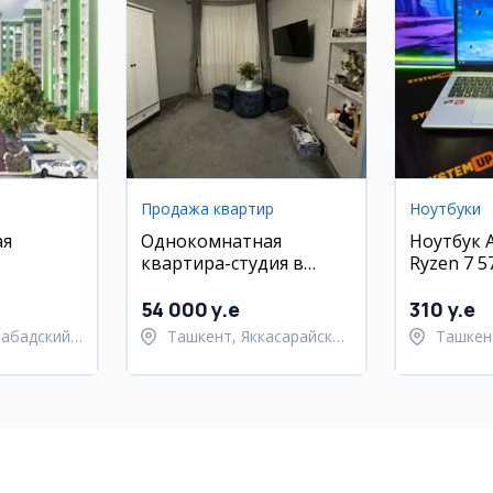
Продажа квартир
Ноутбуки
ая
Однокомнатная
Ноутбук A
квартира-студия в
Ryzen 7 
Яккасарайском районе
512GB
район,
54 000 y.e
310 y.e
набадский
Ташкент, Яккасарайский
Ташкен
район
Шайхан