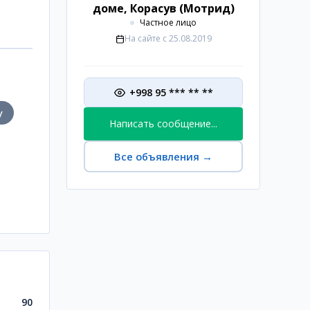
доме, Корасув (Мотрид)
Частное лицо
На сайте с
25.08.2019
+998 95 *** ** **
у
Написать сообщение...
Все объявления
→
90