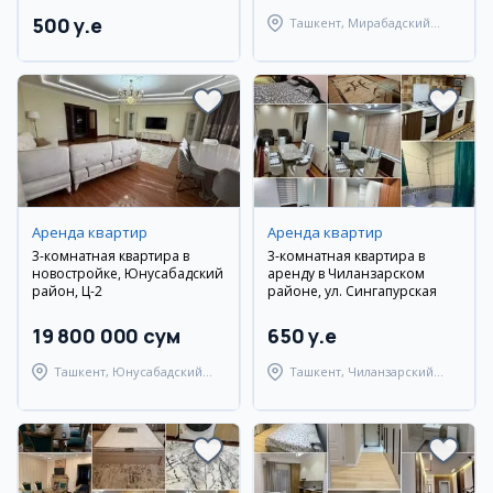
500 y.e
Ташкент, Мирабадский
район
Аренда квартир
Аренда квартир
3-комнатная квартира в
3-комнатная квартира в
новостройке, Юнусабадский
аренду в Чиланзарском
район, Ц-2
районе, ул. Сингапурская
19 800 000 сум
650 y.e
Ташкент, Юнусабадский
Ташкент, Чиланзарский
район
район