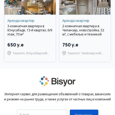
Аренда квартир
Аренда квартир
3-комнатная квартира в
2-комнатная квартира в
Юнусабаде, 13-й квартал, 6/9
Чиланзар, новостройка, 52
этаж, 70 м²
м², с мебелью и техникой
650 y.e
750 y.e
Ташкент, Юнусабадский
Ташкент, Чиланзарский
район
район
Интернет-сервис для размещения объявлений о товарах, вакансиях
и резюме на рынке труда, а также услугах от частных лиц и компаний
Отправить