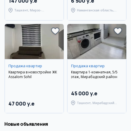
147 000 y.e
6 500 y.e
Ташкент, Мирзо-
Наманганская область,
Улугбекский район
Наманганский район
Продажа квартир
Продажа квартир
Квартира в новостройке ЖК
Квартира 1-комнатная, 5/5
Assalom Sohil
этаж, Мирабадский район
45 000 y.e
47 000 y.e
Ташкент, Мирабадский
район
Новые объявления