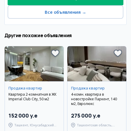
Все объявления
→
Другие похожие объявления
Продажа квартир
Продажа квартир
Квартира 2-комнатная в ЖК
4-комн. квартира в
Imperial Club City, 50 м2
новостройке Паркент, 140
м2, Евролюкс
152 000 y.e
275 000 y.e
Ташкент, Юнусабадский
Ташкентская область,
район
Паркентский район