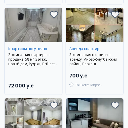
Квартиры посуточно
Аренда квартир
2-комнатная квартира в
3-комнатная квартира в
продаже, 58 м², 3 этаж,
аренду, Мирзо-Улугбекский
новый дом, Рудаки, Brilliant
район, Паркент
City
700 y.e
72 000 y.e
Ташкент, Мирзо-
Улугбекский район