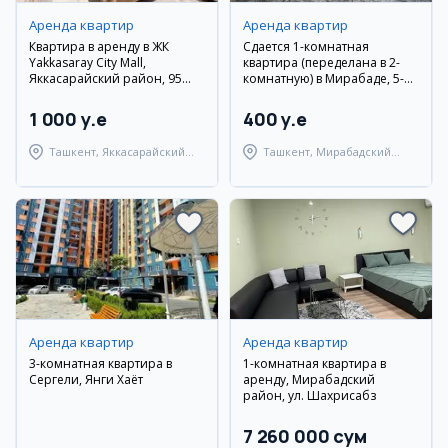
Аренда квартир
Аренда квартир
Квартира в аренду в ЖК
Сдается 1-комнатная
Yakkasaray City Mall,
квартира (переделана в 2-
Яккасарайский район, 95
комнатную) в Мирабаде, 5-й
кв.м.
массив, рядом с метро Кийот
1 000 y.e
400 y.e
Ташкент, Яккасарайский
Ташкент, Мирабадский
район
район
Аренда квартир
Аренда квартир
3-комнатная квартира в
1-комнатная квартира в
Сергели, Янги Хаёт
аренду, Мирабадский
район, ул. Шахрисабз
7 260 000 сум