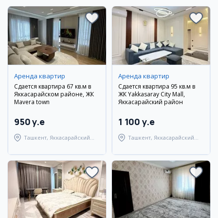
Аренда квартир
Аренда квартир
Сдается квартира 67 кв.м в
Сдается квартира 95 кв.м в
Яккасарайском районе, ЖК
ЖК Yakkasaray City Mall,
Mavera town
Яккасарайский район
950 y.e
1 100 y.e
Ташкент, Яккасарайский
Ташкент, Яккасарайский
район
район