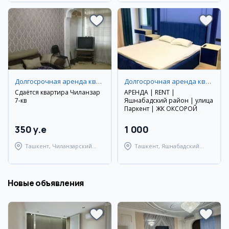
Долгосрочная аренда квартир
Долгосрочная аренда квартир
Сдаётся квартира Чиланзар
АРЕНДА | RENT |
7-кв
Яшнабадский район | улица
Паркент | ЖК ОКСОРОЙ
350 y.e
1 000
Ташкент, Чиланзарский
Ташкент, Яшнабадский
район
район
Новые объявления