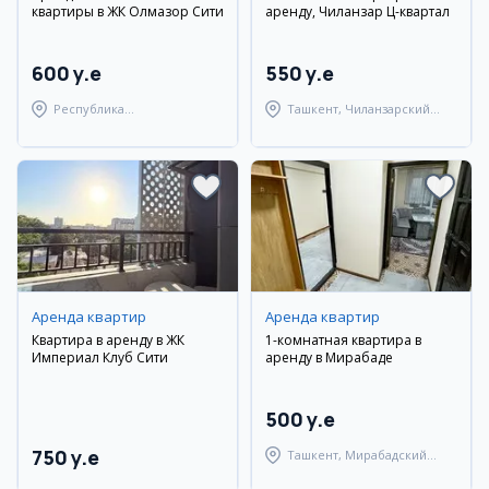
квартиры в ЖК Олмазор Сити
аренду, Чиланзар Ц-квартал
600 y.e
550 y.e
Республика
Ташкент, Чиланзарский
Каракалпакстан,
район
Берунийский район
Аренда квартир
Аренда квартир
Квартира в аренду в ЖК
1-комнатная квартира в
Империал Клуб Сити
аренду в Мирабаде
500 y.e
750 y.e
Ташкент, Мирабадский
район