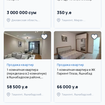
3 000 000 сум
350 y.e
Джизакская область,
Ташкент, Мирзо-
Янгиабадский район
Улугбекский район
Продажа квартир
Продажа квартир
1-комнатная квартира
1-комнатная квартира в ЖК
(переделана в 2-комнатную)
Паркент Плаза, Яшнабад
в Яшнабадском районе,
массив Авиасозлар 1
58 500 y.e
66 000 y.e
Ташкент, Яшнабадский
Ташкент, Яшнабадский
район
район