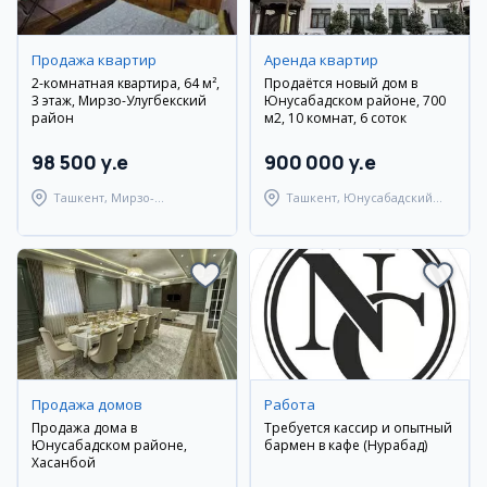
Продажа квартир
Аренда квартир
2-комнатная квартира, 64 м²,
Продаётся новый дом в
3 этаж, Мирзо-Улугбекский
Юнусабадском районе, 700
район
м2, 10 комнат, 6 соток
98 500 y.e
900 000 y.e
Ташкент, Мирзо-
Ташкент, Юнусабадский
Улугбекский район
район
Продажа домов
Работа
Продажа дома в
Требуется кассир и опытный
Юнусабадском районе,
бармен в кафе (Нурабад)
Хасанбой