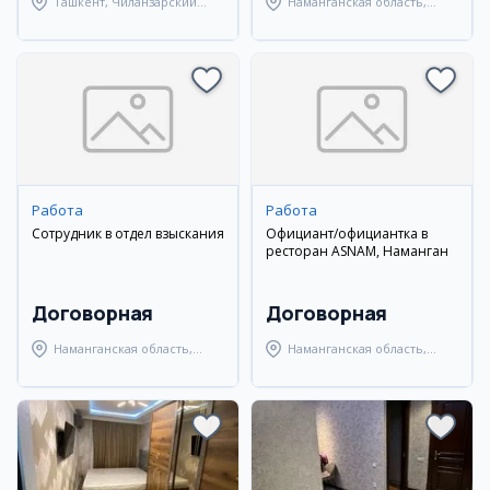
Ташкент, Чиланзарский
Наманганская область,
район
Наманганский район
Работа
Работа
Сотрудник в отдел взыскания
Официант/официантка в
ресторан ASNAM, Наманган
Договорная
Договорная
Наманганская область,
Наманганская область,
Наманганский район
Наманганский район