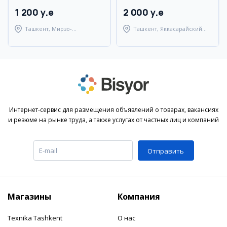
и техникой
1 200 y.e
2 000 y.e
Ташкент, Мирзо-
Ташкент, Яккасарайский
Улугбекский район
район
Интернет-сервис для размещения объявлений о товарах, вакансиях
и резюме на рынке труда, а также услугах от частных лиц и компаний
Отправить
Магазины
Компания
Texnika Tashkent
О нас