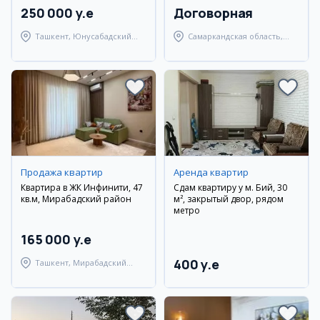
250 000 y.e
Договорная
Ташкент, Юнусабадский
Самаркандская область,
район
Нурабадский район
Продажа квартир
Аренда квартир
Квартира в ЖК Инфинити, 47
Сдам квартиру у м. Бий, 30
кв.м, Мирабадский район
м², закрытый двор, рядом
метро
165 000 y.e
400 y.e
Ташкент, Мирабадский
район