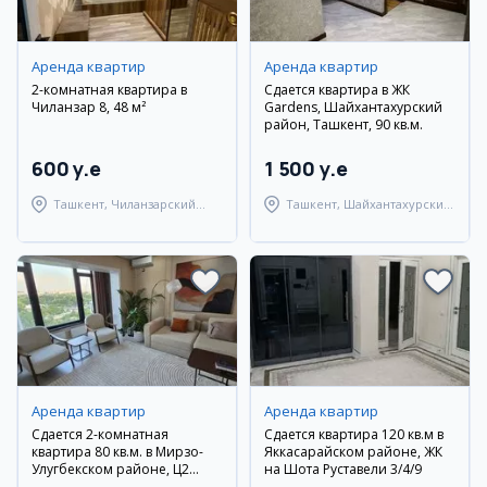
Аренда квартир
Аренда квартир
2-комнатная квартира в
Сдается квартира в ЖК
Чиланзар 8, 48 м²
Gardens, Шайхантахурский
район, Ташкент, 90 кв.м.
600 y.e
1 500 y.e
Ташкент, Чиланзарский
Ташкент, Шайхантахурский
район
район
Аренда квартир
Аренда квартир
Сдается 2-комнатная
Сдается квартира 120 кв.м в
квартира 80 кв.м. в Мирзо-
Яккасарайском районе, ЖК
Улугбекском районе, Ц2
на Шота Руставели 3/4/9
Дархан, вторичка, с мебелью