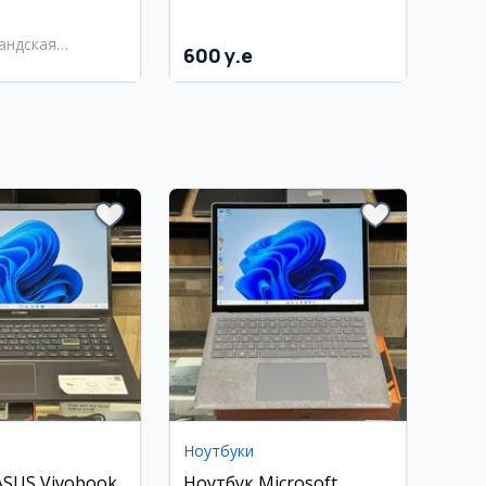
House, Яшнобад, рядом
с метро Дўстлик 4
андская
600 y.e
ь,
андский район
Ноутбуки
ASUS Vivobook
Ноутбук Microsoft