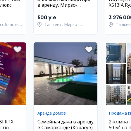
 люкс
в аренду, Мирзо-
X513IA Ry
Улугбекский район, 65
м²
500 y.e
3 276 00
 область,
Ташкент, Мирзо-
Ташкен
он
Улугбекский район
район
Аренда домов
Продажа к
SI RTX
Семейная дача в аренду
2-комнат
Trio
в Самарканде (Корасув)
50 м² на 