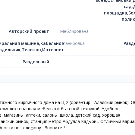
зона,Остановки,
сад,
площадка,Бо
поли
Авторский проект
Меблирована
иральная машина,Кабельное
Планировка
Разд
одильник,Телефон,Интернет
Раздельный
тажного кирпичного дома на Ц-2 (ориентир - Алайский рынок). 
 укомплектованная мебелью и бытовой техникой. Удобное
, магазины, аптеки, салоны, школа, детский сад, хорошая
лайский рынок, станция метро Абдулла Кадыри... Отличный вариа
ности по телефону... Звоните..!