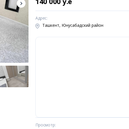
140 000 y.e
Адрес
:
Ташкент, Юнусабадский район
Просмотр
: