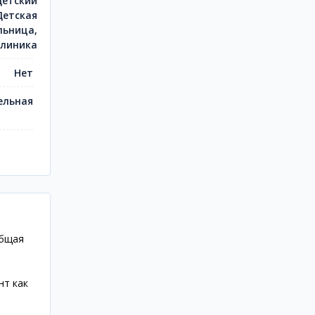
Детский
Детская
льница,
клиника
Нет
ельная
Общая
нт как