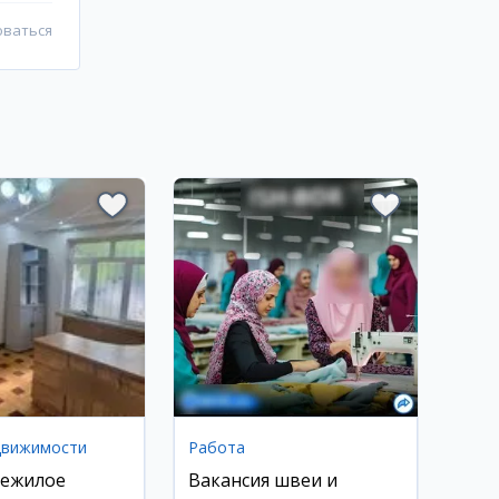
оваться
движимости
Работа
нежилое
Вакансия швеи и