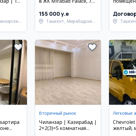
зар | 16-
в ЖК Mirabad Palace, 71
помещени
| 2-
кв.м
города
155 000 y.e
Догово
анзарский
Ташкент, Мирабадский
Ташкен
район
Ташкен
Вторичный рынок
Легковые 
квартира
Чиланзар | Казирабад |
Chevrolet
йоне
2+2(3)=5 комнатная
желтый, 
иентир
квартира
бензин/г