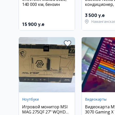
140 000 км, бензин
кондиционер,
3 500 y.e
Наманганская
15 900 y.e
Чустский рай
Ноутбуки
Видеокарты
Игровой монитор MSI
Видеокарта M
MAG 275QF 27" WQHD
3070 Gaming X 