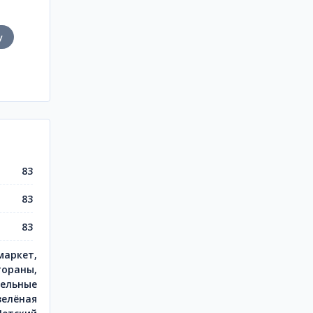
у
83
83
83
маркет,
тораны,
тельные
зелёная