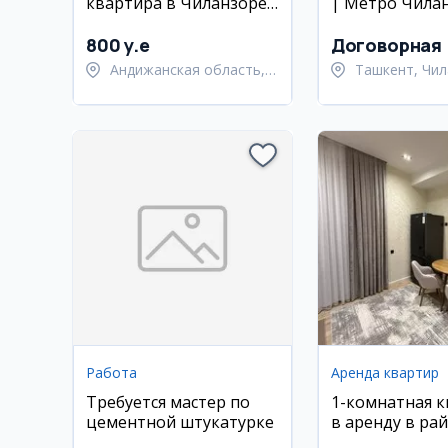
квартира в Чиланзоре,
| Метро Чилан
новостройка
Гор Больница 
комнатная
800 y.e
Договорная
Андижанская область,
Ташкент, Чил
город Андижан
район
Работа
Аренда квартир
Требуется мастер по
1-комнатная 
цементной штукатурке
в аренду в ра
Яккасарай, ор