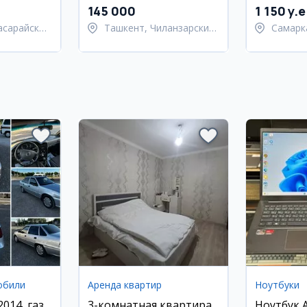
145 000
1 150 y.e
асарайский
Ташкент, Чиланзарский
Самарк
район
област
Самарк
обили
Аренда квартир
Ноутбуки
014, газ,
3-комнатная квартира
Ноутбук 