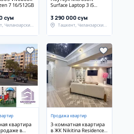
zen 7 16/512GB
Surface Laptop 3 i5
16/256
0 сум
3 290 000 сум
т, Чиланзарский
Ташкент, Чиланзарский
район
вартир
Продажа квартир
ная квартира
3-комнатная квартира
продаже в
в ЖК Nikitina Residence,