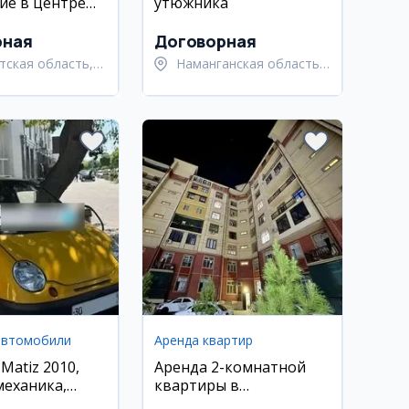
е в центре
утюжника
рная
Договорная
тская область,
Наманганская область,
тский район
Наманганский район
автомобили
Аренда квартир
 Matiz 2010,
Аренда 2-комнатной
механика,
квартиры в
аз, Самарканд
новостройке Azia