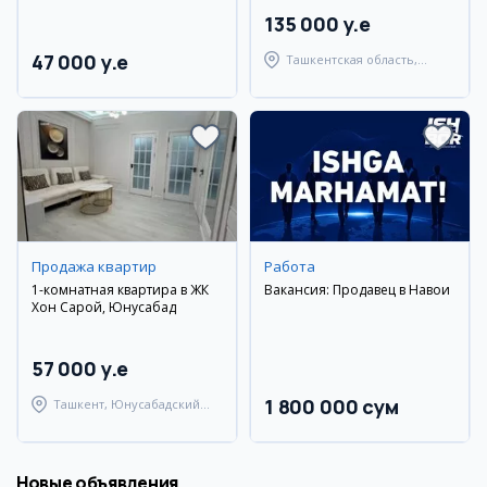
135 000 y.e
47 000 y.e
Ташкентская область,
Паркентский район
Продажа квартир
Работа
1-комнатная квартира в ЖК
Вакансия: Продавец в Навои
Хон Сарой, Юнусабад
57 000 y.e
1 800 000 сум
Ташкент, Юнусабадский
район
Новые объявления