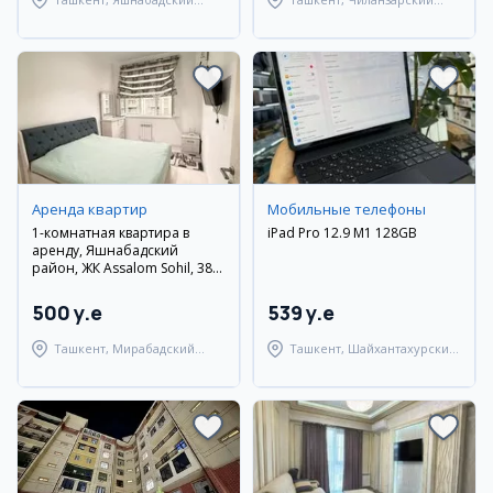
район
район
Аренда квартир
Мобильные телефоны
1-комнатная квартира в
iPad Pro 12.9 M1 128GB
аренду, Яшнабадский
район, ЖК Assalom Sohil, 38
м²
500 y.e
539 y.e
Ташкент, Мирабадский
Ташкент, Шайхантахурский
район
район