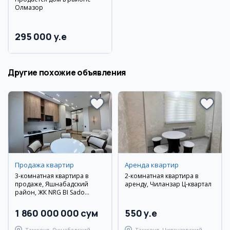
Олмазор
295 000 y.e
Другие похожие объявления
Продажа квартир
Аренда квартир
3-комнатная квартира в
2-комнатная квартира в
продаже, Яшнабадский
аренду, Чиланзар Ц-квартал
район, ЖК NRG BI Sado
Business
1 860 000 000 сум
550 y.e
Ташкент, Яшнабадский
Ташкент, Чиланзарский