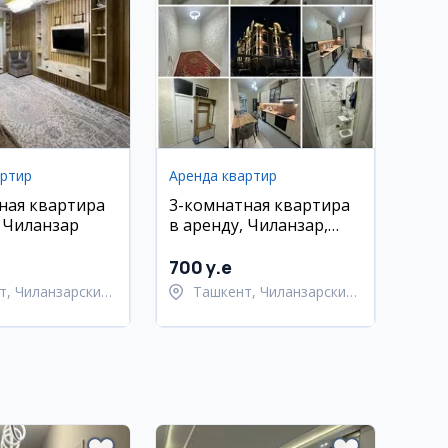
артир
Аренда квартир
ная квартира
3-комнатная квартира
, Чиланзар
в аренду, Чиланзар,
Домбрабад
700 y.e
т, Чиланзарский
Ташкент, Чиланзарский
район