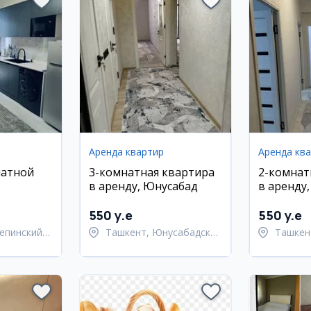
Аренда квартир
Аренда кв
натной
3-комнатная квартира
2-комнат
в аренду, Юнусабад
в аренду
районе
Улугбекс
550 y.e
550 y.e
епинский
Ташкент, Юнусабадский
Ташкен
район
Улугбе