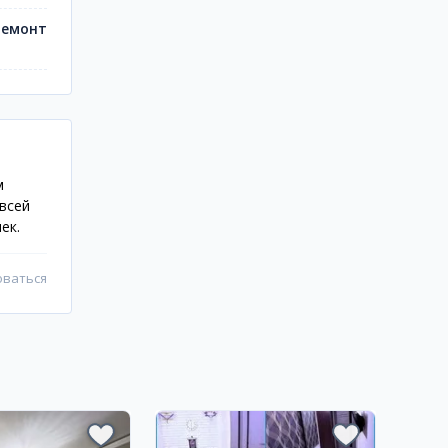
ремонт
м
всей
ек.
оваться