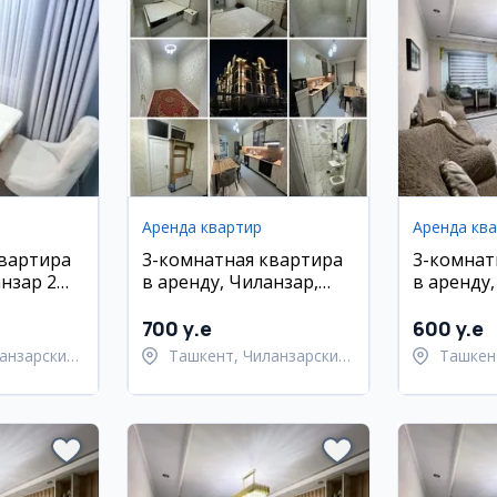
Аренда квартир
Аренда кв
квартира
3-комнатная квартира
3-комнат
анзар 2
в аренду, Чиланзар,
в аренду
Домбрабад
700 y.e
600 y.e
анзарский
Ташкент, Чиланзарский
Ташкен
район
район