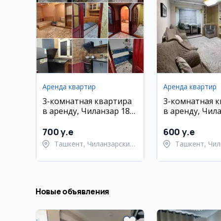
Аренда квартир
Аренда квартир
3-комнатная квартира
3-комнатная 
в аренду, Чиланзар 18-
в аренду, Чил
й квартал
700 y.e
600 y.e
Ташкент, Чиланзарский
Ташкент, Чил
район
район
Новые объявления