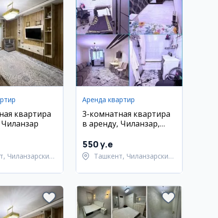
артир
Аренда квартир
ная квартира
3-комнатная квартира
, Чиланзар
в аренду, Чиланзар,
Пионерская
550 y.e
т, Чиланзарский
Ташкент, Чиланзарский
район