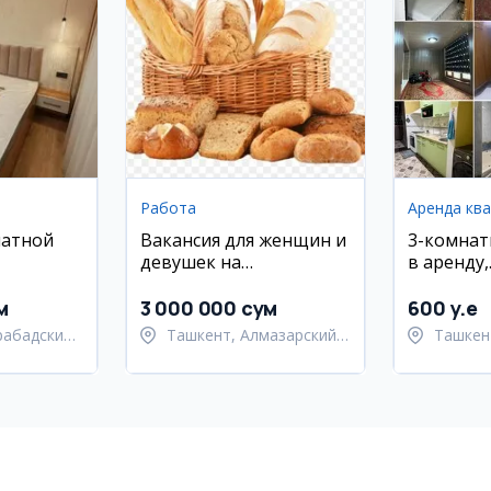
Работа
Аренда кв
натной
Вакансия для женщин и
3-комнат
девушек на
в аренду,
районе
производство
Юнусабад
хлебобулочных изделий
18 кварт
м
3 000 000 сум
600 y.e
рабадский
Ташкент, Алмазарский
Ташкен
район
район