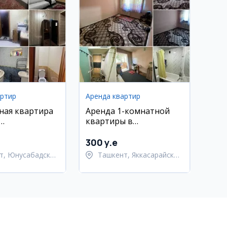
артир
Аренда квартир
ная квартира
Аренда 1-комнатной
квартиры в
ский район,
Яккасарайском районе
ал
300 y.e
т, Юнусабадский
Ташкент, Яккасарайский
район