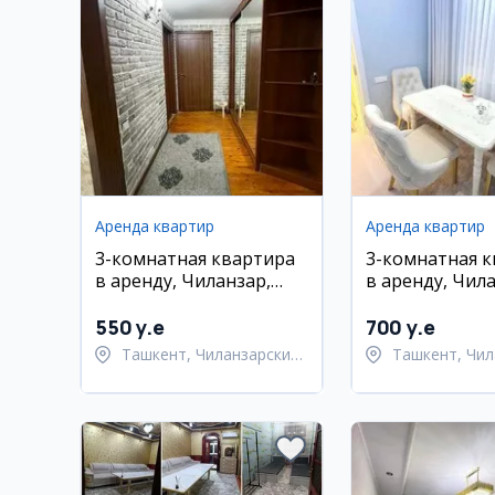
Аренда квартир
Аренда квартир
3-комнатная квартира
3-комнатная 
в аренду, Чиланзар,
в аренду, Чил
рядом с метро Новза
квартал
550 y.e
700 y.e
Ташкент, Чиланзарский
Ташкент, Чил
район
район