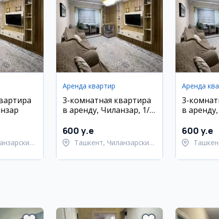
Аренда квартир
Аренда кв
квартира
3-комнатная квартира
3-комнат
анзар
в аренду, Чиланзар, 1/5
в аренду
этаж, евро ремонт
600 y.e
600 y.e
анзарский
Ташкент, Чиланзарский
Ташкен
район
район