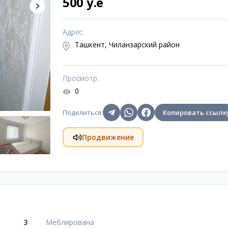
500 y.e
Адрес
:
Ташкент, Чиланзарский район
Просмотр
:
0
Поделиться
:
Копировать ссылк
Продвижение
3
Меблирована