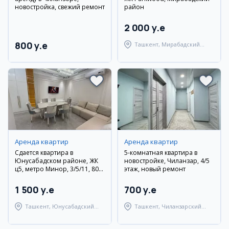
новостройка, свежий ремонт
район
2 000 y.e
800 y.e
Ташкент, Мирабадский
район
Аренда квартир
Аренда квартир
Сдается квартира в
5-комнатная квартира в
Юнусабадском районе, ЖК
новостройке, Чиланзар, 4/5
ц5, метро Минор, 3/5/11, 80
этаж, новый ремонт
кв.м.
1 500 y.e
700 y.e
Ташкент, Юнусабадский
Ташкент, Чиланзарский
район
район