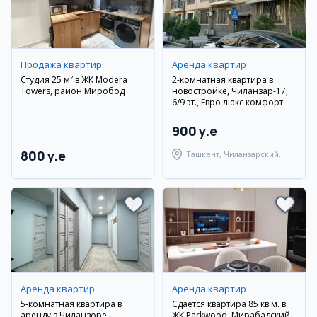
Продажа квартир
Аренда квартир
Студия 25 м² в ЖК Modera
2-комнатная квартира в
Towers, район Миробод
новостройке, Чиланзар-17,
6/9 эт., Евро люкс комфорт
900 y.e
800 y.e
Ташкент, Чиланзарский
район
Аренда квартир
Аренда квартир
5-комнатная квартира в
Сдается квартира 85 кв.м. в
аренду в Чиланзоре,
ЖК Parkwood, Мирабадский