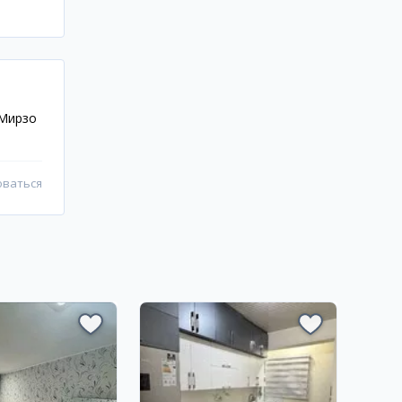
 Мирзо
оваться