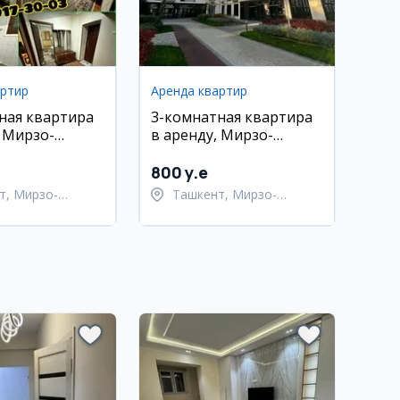
артир
Аренда квартир
ная квартира
3-комнатная квартира
, Мирзо-
в аренду, Мирзо-
кий район,
Улугбекский район
800 y.e
т, Мирзо-
Ташкент, Мирзо-
кский район
Улугбекский район