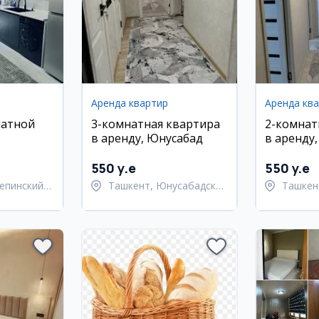
Аренда квартир
Аренда кв
натной
3-комнатная квартира
2-комнат
в аренду, Юнусабад
в аренду
районе
Улугбекс
550 y.e
550 y.e
епинский
Ташкент, Юнусабадский
Ташкен
район
Улугбе