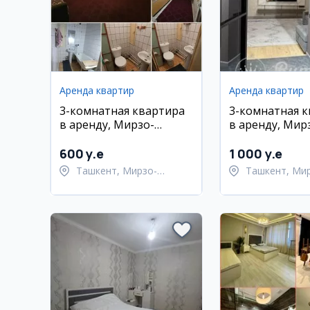
Аренда квартир
Аренда квартир
3-комнатная квартира
3-комнатная 
в аренду, Мирзо-
в аренду, Мир
Улугбекский район,
Улугбекский р
рядом с метро Максим
Ташкент
600 y.e
1 000 y.e
Горький
Ташкент, Мирзо-
Ташкент, Ми
Улугбекский район
Улугбекский 