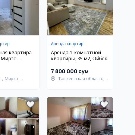
артир
Аренда квартир
ная квартира
Аренда 1-комнатной
, Мирзо-
квартиры, 35 м2, Ойбек
кий район
7 800 000 сум
т, Мирзо-
Ташкентская область,
кский район
Ташкентский район