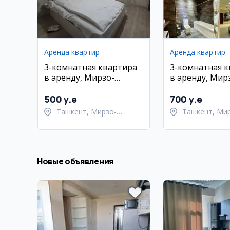
Аренда квартир
Аренда квартир
3-комнатная квартира
3-комнатная 
в аренду, Мирзо-
в аренду, Мир
Улугбекский район, 65
Улугбекский р
м²
Паркент
500 y.e
700 y.e
Ташкент, Мирзо-
Ташкент, Ми
Улугбекский район
Улугбекский 
Новые объявления