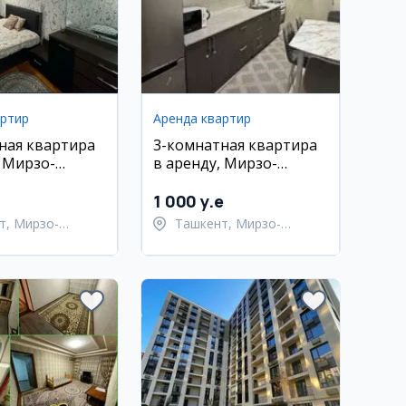
артир
Аренда квартир
ная квартира
3-комнатная квартира
, Мирзо-
в аренду, Мирзо-
ий район, 79
Улугбекский район,
Экопарк
1 000 y.e
т, Мирзо-
Ташкент, Мирзо-
кский район
Улугбекский район