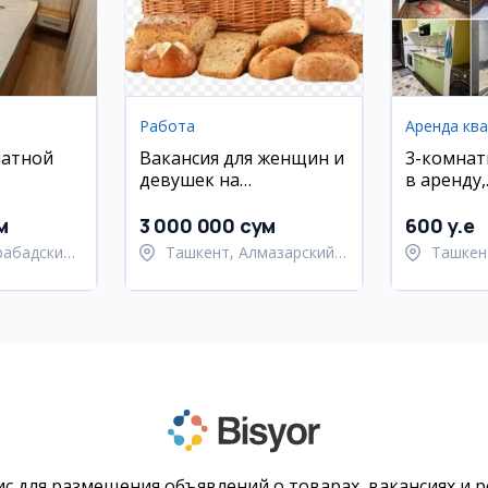
Работа
Аренда кв
натной
Вакансия для женщин и
3-комнат
девушек на
в аренду,
районе
производство
Юнусабад
хлебобулочных изделий
18 кварт
м
3 000 000 сум
600 y.e
рабадский
Ташкент, Алмазарский
Ташкен
район
район
с для размещения объявлений о товарах, вакансиях и 