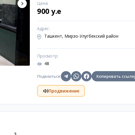
Цена
:
900 y.e
Адрес
:
Ташкент, Мирзо-Улугбекский район
Просмотр
:
48
Поделиться
:
Копировать ссылк
Продвижение
3