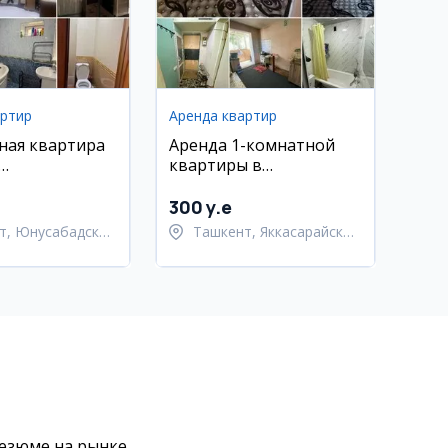
артир
Аренда квартир
ная квартира
Аренда 1-комнатной
квартиры в
ский район,
Яккасарайском районе
ал
300 y.e
т, Юнусабадский
Ташкент, Яккасарайский
район
резюме на рынке