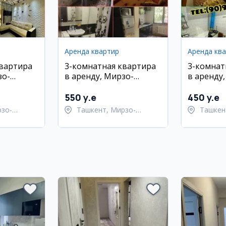
Аренда квартир
Аренда кв
квартира
3-комнатная квартира
3-комнат
зо-
в аренду, Мирзо-
в аренду
айон,
Улугбекский район,
Улугбекс
массив Фируза
Паркент
550 y.e
450 y.e
рзо-
Ташкент, Мирзо-
Ташкен
район
Улугбекский район
Улугбе