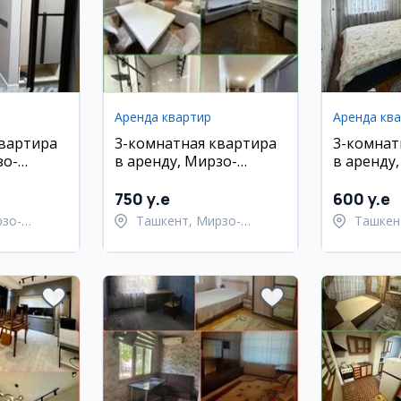
Аренда квартир
Аренда кв
квартира
3-комнатная квартира
3-комнат
зо-
в аренду, Мирзо-
в аренду
айон,
Улугбекский район, ТТЗ
Улугбекск
м²
750 y.e
600 y.e
рзо-
Ташкент, Мирзо-
Ташкен
район
Улугбекский район
Улугбе