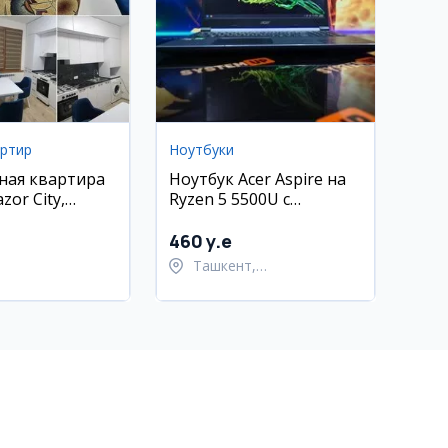
артир
Ноутбуки
ная квартира
Ноутбук Acer Aspire на
zor City,
Ryzen 5 5500U с
кий район (40
видеокартой RTX 3050
460 y.e
Ташкент,
Шайхантахурский район