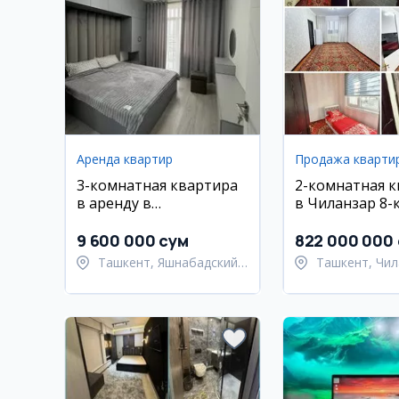
Аренда квартир
Продажа кварти
3-комнатная квартира
2-комнатная 
в аренду в
в Чиланзар 8-
Яшнабадском районе,
Махтумкули
9 600 000 сум
822 000 000
Ташкент, Яшнабадский
Ташкент, Чил
район
район