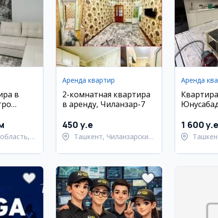
Аренда квартир
Аренда кв
ира в
2-комнатная квартира
Квартира
тро
в аренду, Чиланзар-7
Юнусабад
ЖК Мухта
с мебель
м
450 y.e
1 600 y.
область,
Ташкент, Чиланзарский
Ташкен
 район
район
район