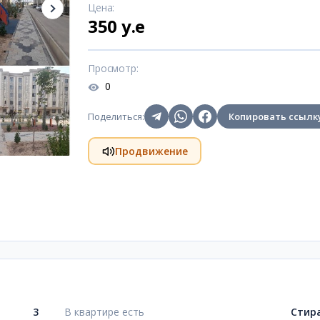
Цена
:
350 y.e
Просмотр
:
0
Поделиться
:
Копировать ссылк
Продвижение
3
В квартире есть
Стир