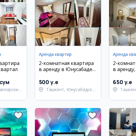
р
Аренда квартир
Аренда кв
квартира
2-комнатная квартира
2-комнат
квартал
в аренду в Юнусабаде
в аренду
на Шахристанской
район, ул
 сум
500 y.e
650 y.e
анзарский
Ташкент, Юнусабадский
Ташкен
район
район