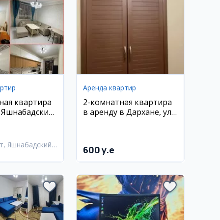
артир
Аренда квартир
ная квартира
2-комнатная квартира
, Яшнабадский
в аренду в Дархане, ул.
. Лисунова
Хамид Алимджан
т, Яшнабадский
600 y.e