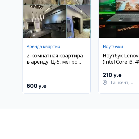
Аренда квартир
Ноутбуки
2-комнатная квартира
Ноутбук Lenovo
в аренду, Ц-5, метро
(Intel Core i3,
Минор
128GB SSD)
210 y.e
Ташкент,
800 y.e
Шайхантахур