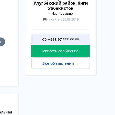
Улугбекский район, Янги
Узбекистон
Частное лицо
На сайте с
25.08.2019
+998 97 *** ** **
у
Написать сообщение...
Все объявления
→
альная