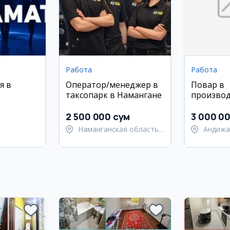
Работа
Работа
я в
Оператор/менеджер в
Повар в
таксопарк в Намангане
произво
компани
2 500 000 сум
3 000 0
Наманганская область,
Андижа
Наманганский район
Мархам