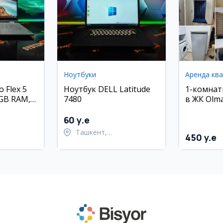
Ноутбуки
Аренда кв
 Flex 5
Ноутбук DELL Latitude
1-комнат
 4GB RAM,
7480
в ЖК Olma
Олмазорс
м²)
60 y.e
Ташкент,
450 y.e
ский район
Шайхантахурский район