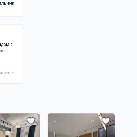
ильник
ядом с
ик.
оваться