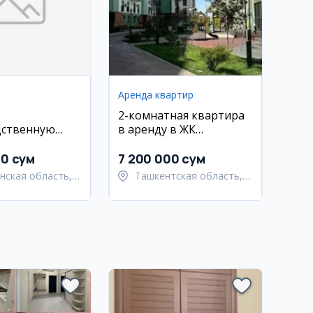
Аренда квартир
2-комнатная квартира
дственную
в аренду в ЖК
ю, Андижан
Династия, Яшнабадский
район
00 сум
7 200 000 сум
нская область,
Ташкентская область,
атский район
Паркентский район