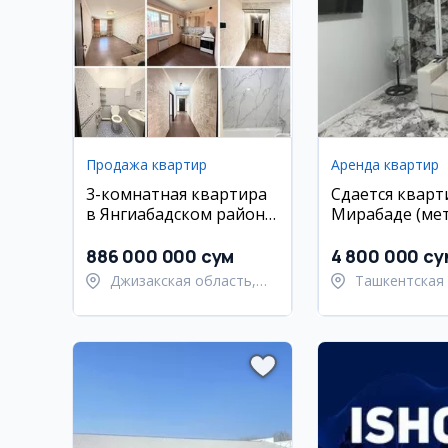
Продажа квартир
Аренда квартир
3-комнатная квартира
Сдается кварт
в Янгиабадском районе,
Мирабаде (ме
8-й микрорайон
Куйлик)
886 000 000 сум
4 800 000 су
Джизакская область,
Ташкентская 
Янгиабадский район
Ташкентский