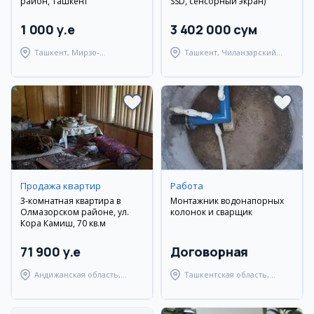
район, Ташкент
SSD, сенсорный экран)
1 000 y.e
3 402 000 сум
Ташкент, Мирзо-
Ташкент, Чиланзарский
Улугбекский район
район
Продажа квартир
Работа
3-комнатная квартира в
Монтажник водонапорных
Олмазорском районе, ул.
колонок и сварщик
Кора Камиш, 70 кв.м
71 900 y.e
Договорная
Андижанская область,
Ташкентская область,
город Андижан
Янгиюльский район