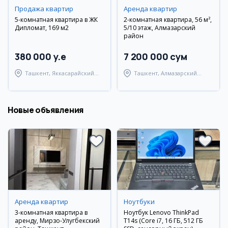
Продажа квартир
Аренда квартир
5-комнатная квартира в ЖК
2-комнатная квартира, 56 м²,
Дипломат, 169 м2
5/10 этаж, Алмазарский
район
380 000 y.e
7 200 000 сум
Ташкент, Яккасарайский
Ташкент, Алмазарский
район
район
Новые объявления
Аренда квартир
Ноутбуки
3-комнатная квартира в
Ноутбук Lenovo ThinkPad
аренду, Мирзо-Улугбекский
T14s (Core i7, 16 ГБ, 512 ГБ