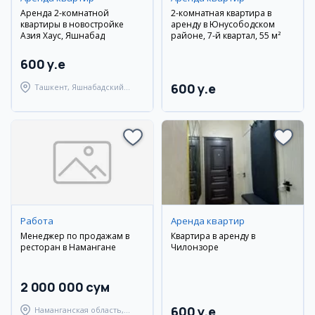
Аренда 2-комнатной
2-комнатная квартира в
квартиры в новостройке
аренду в Юнусободском
Азия Хаус, Яшнабад
районе, 7-й квартал, 55 м²
600 y.e
600 y.e
Ташкент, Яшнабадский
район
Работа
Аренда квартир
Менеджер по продажам в
Квартира в аренду в
ресторан в Намангане
Чилонзоре
2 000 000 сум
600 y.e
Наманганская область,