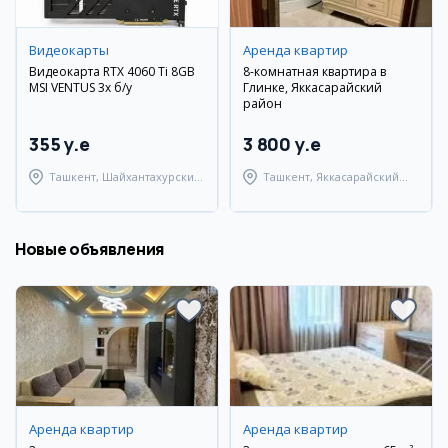
Видеокарты
Аренда квартир
Видеокарта RTX 4060 Ti 8GB
8-комнатная квартира в
MSI VENTUS 3x б/у
Глинке, Яккасарайский
район
355 y.e
3 800 y.e
Ташкент, Шайхантахурский
Ташкент, Яккасарайский
район
район
Новые объявления
Аренда квартир
Аренда квартир