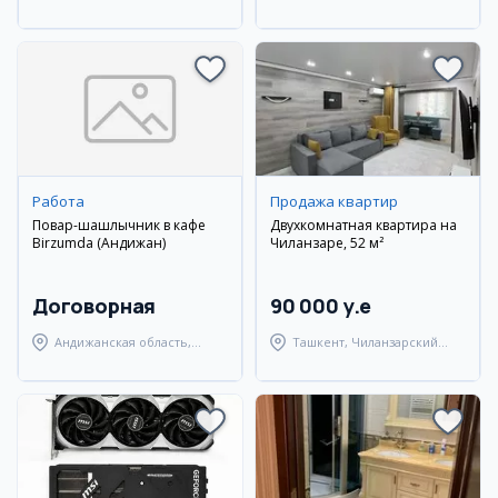
Самаркандский район
город Андижан
Работа
Продажа квартир
Повар-шашлычник в кафе
Двухкомнатная квартира на
Birzumda (Андижан)
Чиланзаре, 52 м²
Договорная
90 000 y.e
Андижанская область,
Ташкент, Чиланзарский
Андижанский район
район