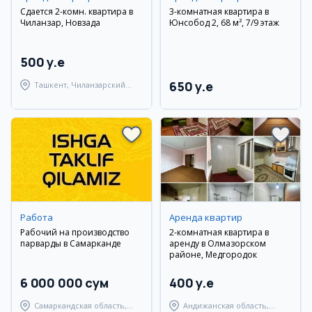
Сдается 2-комн. квартира в
3-комнатная квартира в
Чиланзар, Новзада
Юнсобод 2, 68 м², 7/9 этаж
500 y.e
650 y.e
Ташкент, Чиланзарский
район
Работа
Аренда квартир
Рабочий на производство
2-комнатная квартира в
парварды в Самарканде
аренду в Олмазорском
районе, Медгородок
6 000 000 сум
400 y.e
Самаркандская область,
Андижанская область,