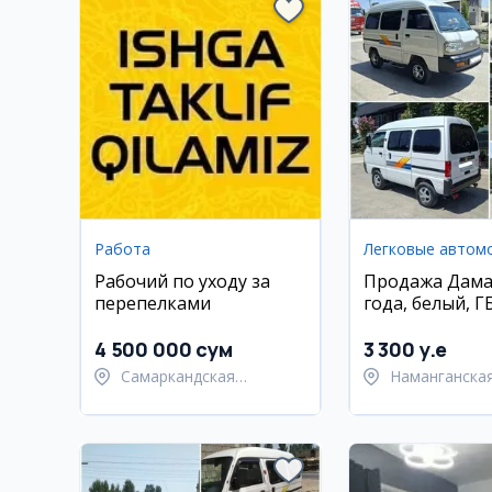
Работа
Легковые автом
Рабочий по уходу за
Продажа Дама
перепелками
года, белый, Г
4 500 000 сум
3 300 y.e
Самаркандская
Наманганская
область, Пайарыкский
Намангански
район