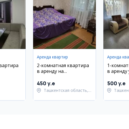
Аренда квартир
Аренда кв
квартира
2-комнатная квартира
1-комнат
в аренду на
в аренду
районе,
Новомосковской
Горький,
Улугбекс
450 y.e
500 y.e
Ташкентская область,
Ташкен
Ташкентский район
Улугбе