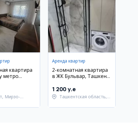
артир
Аренда квартир
ная квартира
2-комнатная квартира
 у метро
в ЖК Бульвар, Ташкент-
 Мирзо-
Сити
кий район
1 200 y.e
т, Мирзо-
Ташкентская область,
кский район
Ташкентский район