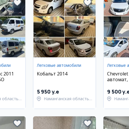
обили
Легковые автомобили
Легковые 
с 2011
Кобальт 2014
Chevrolet
БО
автомат, 
5 950 y.e
9 500 y.
 область,
Наманганская область,
Наманг
й район
Наманганский район
Наманг