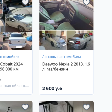
автомобили
Легковые автомобили
 Cobalt 2024
Daewoo Nexia 2 2013, 1.6
98 000 км
л, газ/бензин
e
анская область,
2 600 y.e
анский район