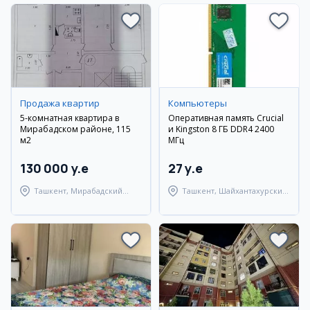
Продажа квартир
Компьютеры
5-комнатная квартира в
Оперативная память Crucial
Мирабадском районе, 115
и Kingston 8 ГБ DDR4 2400
м2
МГц
130 000 y.e
27 y.e
Ташкент, Мирабадский
Ташкент, Шайхантахурский
район
район