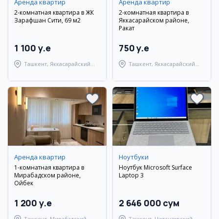
Аренда квартир
Аренда квартир
2-комнатная квартира в ЖК
2-комнатная квартира в
Зарафшан Сити, 69 м2
Яккасарайском районе,
Ракат
1 100 y.e
750 y.e
Ташкент, Яккасарайский
Ташкент, Яккасарайский
район
район
Аренда квартир
Ноутбуки
1-комнатная квартира в
Ноутбук Microsoft Surface
Мирабадском районе,
Laptop 3
Ойбек
1 200 y.e
2 646 000 сум
Ташкент, Мирабадский
Ташкент, Чиланзарский