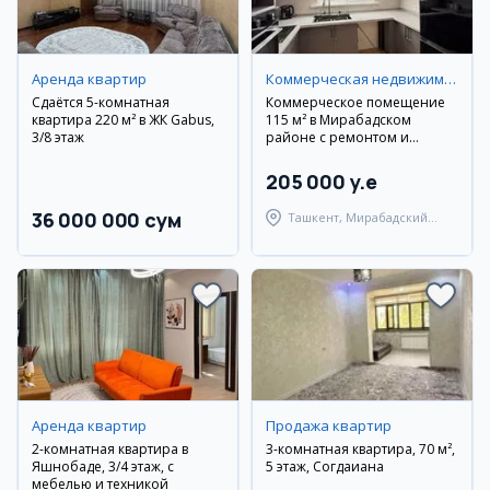
Аренда квартир
Коммерческая недвижимость
Сдаётся 5-комнатная
Коммерческое помещение
квартира 220 м² в ЖК Gabus,
115 м² в Мирабадском
3/8 этаж
районе с ремонтом и
мебелью
205 000 y.e
36 000 000 сум
Ташкент, Мирабадский
район
Аренда квартир
Продажа квартир
2-комнатная квартира в
3-комнатная квартира, 70 м²,
Яшнобаде, 3/4 этаж, с
5 этаж, Согдаиана
мебелью и техникой