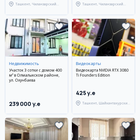
Ташкент, Чиланзарский
Ташкент, Чиланзарский
район
район
Недвижимость
Видеокарты
Участок 3 сотки с домом 400
Видеокарта NVIDIA RTX 3080
м² в Олмалыкском районе,
Ti Founders Edition
ул. Охунбаева
425 y.e
239 000 y.e
Ташкент, Шайхантахурский
район