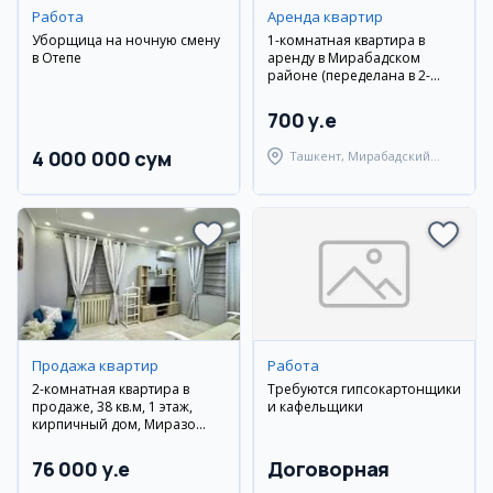
Работа
Аренда квартир
Уборщица на ночную смену
1-комнатная квартира в
в Оқтепе
аренду в Мирабадском
районе (переделана в 2-
комнатную)
700 y.e
4 000 000 сум
Ташкент, Мирабадский
район
Продажа квартир
Работа
2-комнатная квартира в
Требуются гипсокартонщики
продаже, 38 кв.м, 1 этаж,
и кафельщики
кирпичный дом, Миразо
Улуғбекский район
76 000 y.e
Договорная