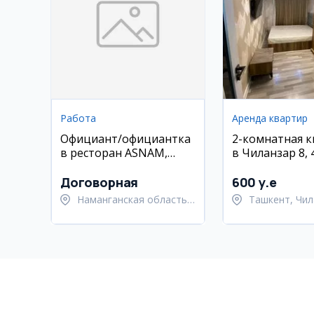
Работа
Аренда квартир
Официант/официантка
2-комнатная 
в ресторан ASNAM,
в Чиланзар 8, 
Наманган
Договорная
600 y.e
Наманганская область,
Ташкент, Чил
Наманганский район
район