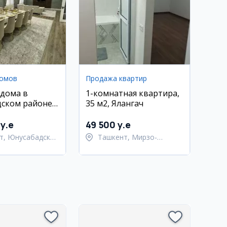
домов
Продажа квартир
дома в
1-комнатная квартира,
ском районе,
35 м2, Ялангач
y.e
49 500 y.e
т, Юнусабадский
Ташкент, Мирзо-
Улугбекский район