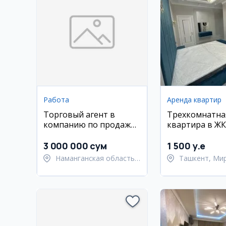
Работа
Аренда квартир
Торговый агент в
Трехкомнатна
компанию по продаже
квартира в ЖК
напитков
110 кв.м
3 000 000 сум
1 500 y.e
Наманганская область,
Ташкент, Ми
Туракурганский район
Улугбекский 