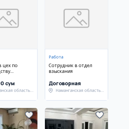
Работа
в цех по
Сотрудник в отдел
ству
взыскания
и из жести
00 сум
Договорная
анская область,
Наманганская область,
анский район
Наманганский район