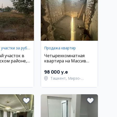
Земельные участки за рубежом
Продажа квартир
й участок в
Четырехкомнатная
ком районе,
квартира на Массив
нт
Паркент
98 000 y.e
Ташкент, Мирзо-
Улугбекский район