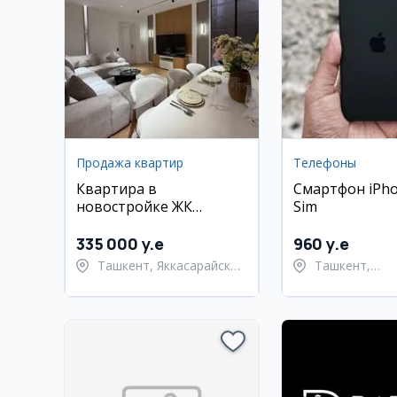
Продажа квартир
Телефоны
Квартира в
Смартфон iPho
новостройке ЖК
Sim
Милано, 135 м2
335 000 y.e
960 y.e
Ташкент, Яккасарайский
Ташкент,
район
Шайхантахур