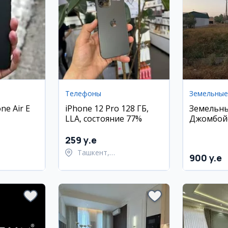
Телефоны
ne Air E
iPhone 12 Pro 128 ГБ,
Земельны
LLA, состояние 77%
Джомбойс
Шеринке
259 y.e
Ташкент,
900 y.e
ский район
Шайхантахурский район