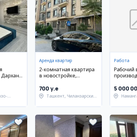
Аренда квартир
Работа
я
2-комнатная квартира
Рабочий 
 Дархан,
в новостройке,
производ
Чиланзар-17
продукци
700 y.e
5 000 0
рзо-
Ташкент, Чиланзарский
Наманг
район
район
Наманг