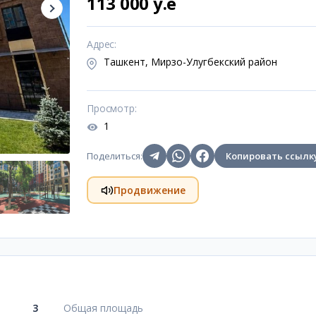
113 000 y.e
Адрес
:
Ташкент, Мирзо-Улугбекский район
Просмотр
:
1
Поделиться
:
Копировать ссылк
Продвижение
3
Общая площадь