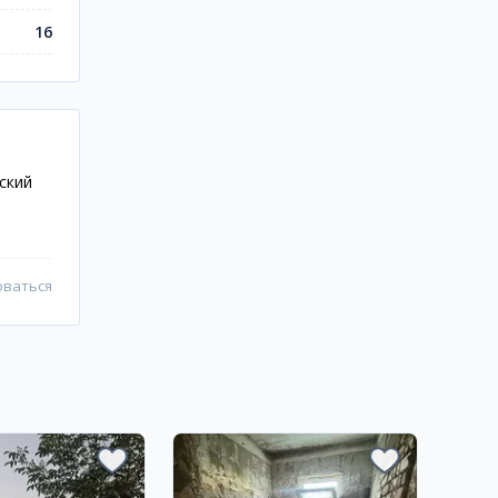
16
ский
оваться