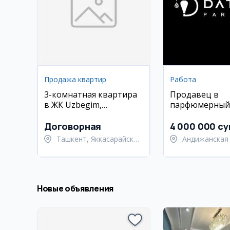
Продажа квартир
Работа
3-комнатная квартира
Продавец в
в ЖК Uzbegim,
парфюмерный
Яккасарайский район
в Андижане
Договорная
4 000 000 су
Ташкент, Яккасарайский
Андижанская 
район
Андижанский
Новые объявления