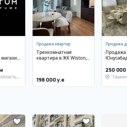
Продажа квартир
Продажа 
Трехкомнатная
Продажа 
 магазин
квартира в ЖК Wiston,
Юнусабад
Дархан
Хасанбой
м
250 000 
область,
Ташкен
198 000 y.e
 район
район