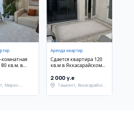
артир
Аренда квартир
2-комнатная
Сдается квартира 120
80 кв.м. в
кв.м в Яккасарайском
угбекском
районе, ЖК на Шота
Ц2 Дархан,
Руставели 3/4/9
e
2 000 y.e
, с мебелью и
т, Мирзо-
Ташкент, Яккасарайский
кский район
район