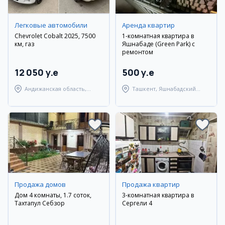
Легковые автомобили
Аренда квартир
Chevrolet Cobalt 2025, 7500
1-комнатная квартира в
км, газ
Яшнабаде (Green Park) с
ремонтом
12 050 y.e
500 y.e
Андижанская область,
Ташкент, Яшнабадский
Андижанский район
район
Продажа домов
Продажа квартир
Дом 4 комнаты, 1.7 соток,
3-комнатная квартира в
Тахтапул Себзор
Сергели 4