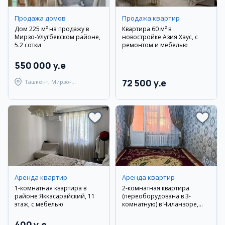
Продажа домов
Продажа квартир
Дом 225 м² на продажу в
Квартира 60 м² в
Мирзо-Улугбекском районе,
новостройке Азия Хаус, с
5.2 сотки
ремонтом и мебелью
550 000 y.e
72 500 y.e
Ташкент, Мирзо-
Улугбекский район
Аренда квартир
Аренда квартир
1-комнатная квартира в
2-комнатная квартира
районе Яккасарайский, 11
(переоборудована в 3-
этаж, с мебелью
комнатную) в Чиланзоре,
рядом с «Jahon Tillari»
400 y.e