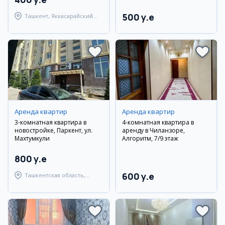
500 y.e
Ташкент, Яккасарайский
район
Аренда квартир
Аренда квартир
3-комнатная квартира в
4-комнатная квартира в
новостройке, Паркент, ул.
аренду в Чиланзоре,
Махтумкули
Алгоритм, 7/9 этаж
800 y.e
600 y.e
Ташкентская область,
Паркентский район