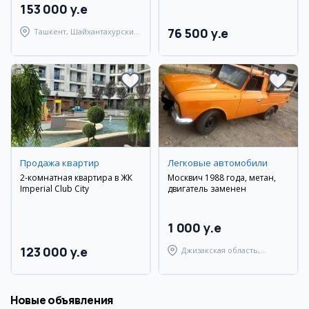
153 000 y.e
76 500 y.e
Ташкент, Шайхантахурский
район
Продажа квартир
Легковые автомобили
2-комнатная квартира в ЖК
Москвич 1988 года, метан,
Imperial Club City
двигатель заменен
1 000 y.e
123 000 y.e
Джизакская область,
Янгиабадский район
Новые объявления