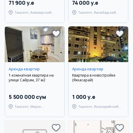
71 900 y.e
74 000 y.e
Ташкент, Алмазарский
Ташкент, Яшнабадский
район
район
Аренда квартир
Аренда квартир
1-комнатная квартира на
Квартира в новостройке
улице Сайрам, 37 м2
(Яккасарай)
5 500 000 сум
1 000 y.e
Ташкент, Мирзо-
Ташкент, Яккасарайский
Улугбекский район
район