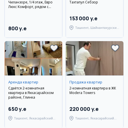
Чиланзоре, 1/4 этаж, Евро
Тахтапул Себзор
Люкс Комфорт, рядом с
метро Мирзо Улугбек и ТРЦ
Атлас
153 000 y.e
800 y.e
Ташкент, Шайхантахурский
район
Аренда квартир
Продажа квартир
Сдаётся 2-комнатная
2-комнатная квартира в ЖК
квартира в Яккасарайском
Modera Towers
районе, Глинка
650 y.e
220 000 y.e
Ташкент, Яккасарайский
Ташкент, Яккасарайский
район
район