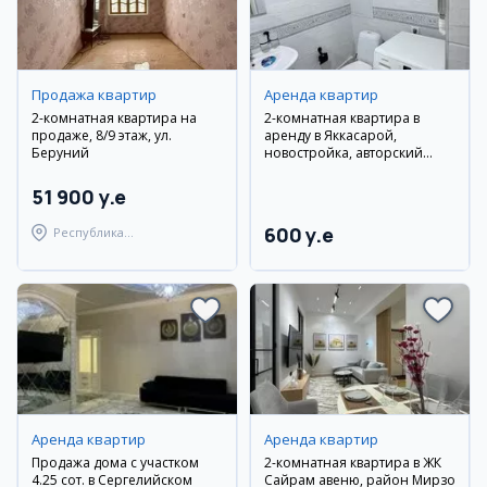
Продажа квартир
Аренда квартир
2-комнатная квартира на
2-комнатная квартира в
продаже, 8/9 этаж, ул.
аренду в Яккасарой,
Беруний
новостройка, авторский
ремонт
51 900 y.e
600 y.e
Республика
Каракалпакстан,
Берунийский район
Аренда квартир
Аренда квартир
Продажа дома с участком
2-комнатная квартира в ЖК
4.25 сот. в Сергелийском
Сайрам авеню, район Мирзо