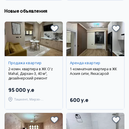
Новые объявления
Продажа квартир
Аренда квартир
2-комн. квартира в ЖК O'z
1-комнатная квартира в ЖК
Mahal, Дархан-3, 40 м²,
Аския сити, Яккасарой
дизайнерский ремонт
95 000 y.e
600 y.e
Ташкент, Мирзо-
Улугбекский район