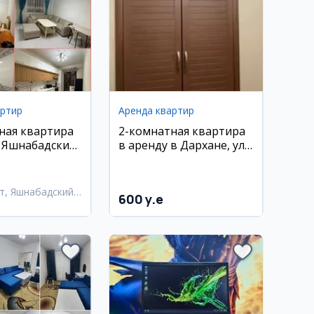
артир
Аренда квартир
ная квартира
2-комнатная квартира
, Яшнабадский
в аренду в Дархане, ул.
. Лисунова
Хамид Алимджан
т, Яшнабадский
600 y.e