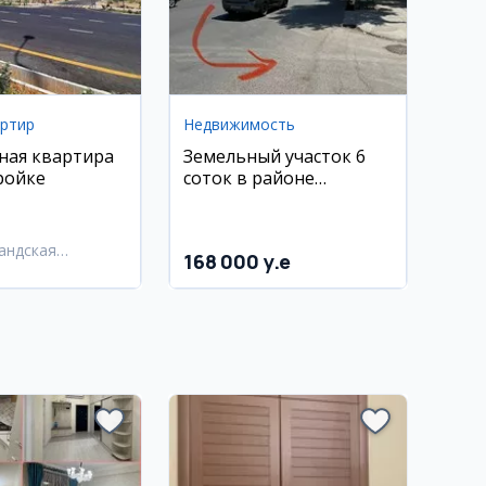
артир
Недвижимость
ная квартира
Земельный участок 6
ройке
соток в районе
Гулистон
андская
168 000 y.e
ь,
андский район