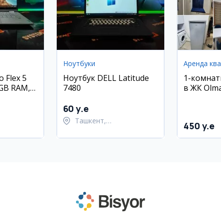
Ноутбуки
Аренда кв
 Flex 5
Ноутбук DELL Latitude
1-комнат
 4GB RAM,
7480
в ЖК Olma
Олмазорс
м²)
60 y.e
Ташкент,
450 y.e
ский район
Шайхантахурский район