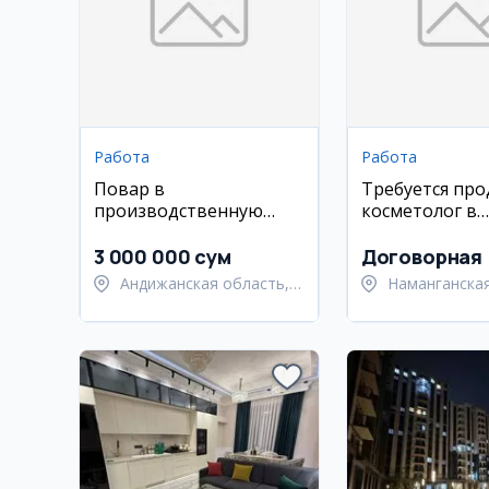
Работа
Работа
Повар в
Требуется про
производственную
косметолог в
компанию, Андижан
парфюмерный
в Намангане
3 000 000 сум
Договорная
Андижанская область,
Наманганская
Мархаматский район
Намангански