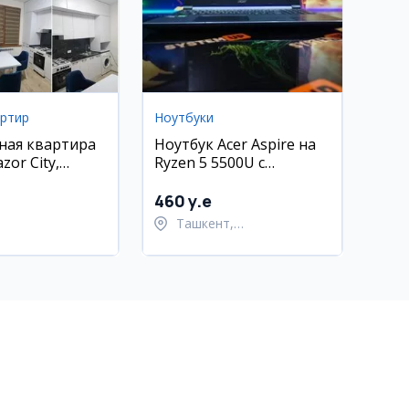
артир
Ноутбуки
ная квартира
Ноутбук Acer Aspire на
zor City,
Ryzen 5 5500U с
кий район (40
видеокартой RTX 3050
460 y.e
Ташкент,
Шайхантахурский район