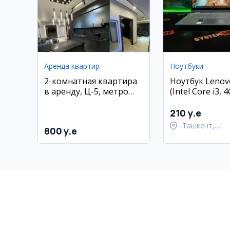
Аренда квартир
Ноутбуки
2-комнатная квартира
Ноутбук Lenovo
в аренду, Ц-5, метро
(Intel Core i3,
Минор
128GB SSD)
210 y.e
Ташкент,
800 y.e
Шайхантахур