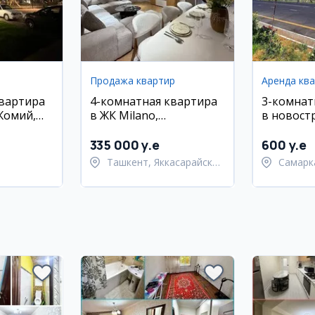
Продажа квартир
Аренда кв
квартира
4-комнатная квартира
3-комнат
Жомий,
в ЖК Milano,
в новост
район
Яккасарайский район,
135 кв.м
335 000 y.e
600 y.e
Ташкент, Яккасарайский
Самарк
район
област
Самарк