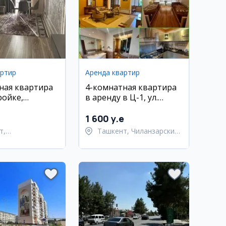
артир
Аренда квартир
ная квартира
4-комнатная квартира
ройке,
в аренду в Ц-1, ул.
ахурский
Садык Азимова
1 600 y.e
т,
Ташкент, Чиланзарский
тахурский район
район