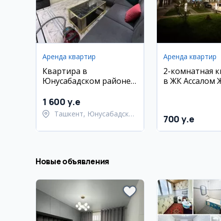
Аренда квартир
Аренда квартир
Квартира в
2-комнатная 
Юнусабадском районе,
в ЖК Ассалом 
ЖК Мухташам, 100 кв.м,
Олмазорский 
с мебелью и техникой
1 600 y.e
Ташкент, Юнусабадский
700 y.e
район
Новые объявления