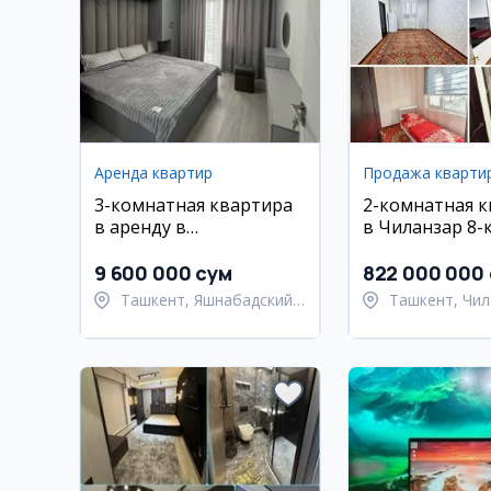
Аренда квартир
Продажа кварти
3-комнатная квартира
2-комнатная 
в аренду в
в Чиланзар 8-
Яшнабадском районе,
Махтумкули
9 600 000 сум
822 000 000
Ташкент, Яшнабадский
Ташкент, Чил
район
район