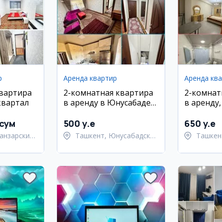
р
Аренда квартир
Аренда кв
квартира
2-комнатная квартира
2-комнат
квартал
в аренду в Юнусабаде
в аренду
на Шахристанской
район, ул
 сум
500 y.e
650 y.e
анзарский
Ташкент, Юнусабадский
Ташкен
район
район