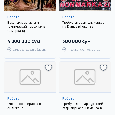
Работа
Работа
Вакансия: артисты и
Требуется водитель-курьер
технический персонал в
на Damas в Коканде
Самарканде
4 000 000 сум
300 000 сум
Самаркандская область,
Андижанская область,
Самаркандский район
город Андижан
Работа
Работа
Оператор оверлока в
Требуется повар в детский
Андижане
сад Baby Land (Наманган)