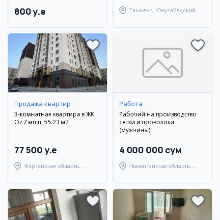
800 y.e
Ташкент, Юнусабадский
район
Продажа квартир
Работа
3-комнатная квартира в ЖК
Рабочий на производство
Oz Zamin, 55.23 м2
сетки и проволоки
(мужчины)
77 500 y.e
4 000 000 сум
Ферганская область,
Наманганская область,
Ферганский район
Уйчинский район