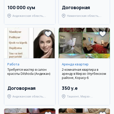
100 000 сум
Договорная
Андижанская область,
Наманганская область,
Андижанский район
Наманганский район
Работа
Аренда квартир
Требуется мастер в салон
2-комнатная квартира в
красоты Dilshoda (Андижан)
аренду в Мирзо-Улугбекском
районе, Корасу-6
Договорная
350 y.e
Андижанская область,
Ташкент, Мирзо-
Андижанский район
Улугбекский район