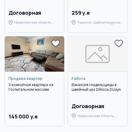
Договорная
259 y.e
Наманганская область,
Ташкент, Шайхантахурский
Наманганский район
район
Продажа квартир
Работа
3-комнатная квартира на
Вакансия гладильщицы в
Госпитальном массиве
швейный цех Dilnoza Dizayn
Договорная
145 000 y.e
Наманганская область,
Наманганский район