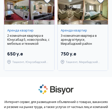
Аренда квартир
Аренда квартир
2-комнатная квартира в
3-комнатная квартира в
Юнусабад-5, новостройка, с
аренду в Нукусе,
мебелью и техникой
Мирабадский район
650 y.e
750 y.e
Ташкент, Юнусабадский
Ташкент, Мирабадский
район
район
Интернет-сервис для размещения объявлений о товарах, вакансиях
и резюме на рынке труда, а также услугах от частных лиц и компаний