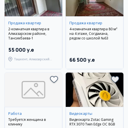
Продажа квартир
Продажа квартир
2-комнатная квартира в
4-комнатная квартира 80 м²
Алмазарском районе,
на 4 этаже, Согдаиана,
Тансикбаева-1
рядом со школой №63
55 000 y.e
66 500 y.e
Ташкент, Алмазарский
район
Работа
Видеокарты
Требуется женщина в
Видеокарта Zotac Gaming
клинику
RTX 3070 Twin Edge OC 8GB