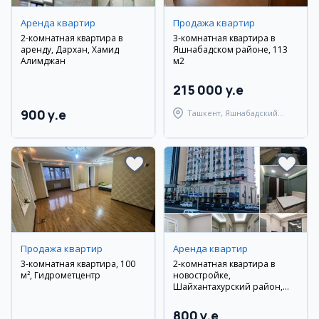
Аренда квартир
Продажа квартир
2-комнатная квартира в
3-комнатная квартира в
аренду, Дархан, Хамид
Яшнабадском районе, 113
Алимджан
м2
215 000 y.e
900 y.e
Ташкент, Яшнабадский
район
Продажа квартир
Аренда квартир
3-комнатная квартира, 100
2-комнатная квартира в
м², Гидрометцентр
новостройке,
Шайхантахурский район,
Самарканд Дарвоза
800 y.e