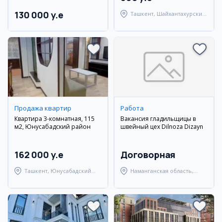
130 000 y.e
Ташкент, Шайхантахурский
район
Продажа квартир
Работа
Квартира 3-комнатная, 115
Вакансия гладильщицы в
м2, Юнусабадский район
швейный цех Dilnoza Dizayn
162 000 y.e
Договорная
Ташкент, Юнусабадский
Наманганская область,
район
Наманганский район