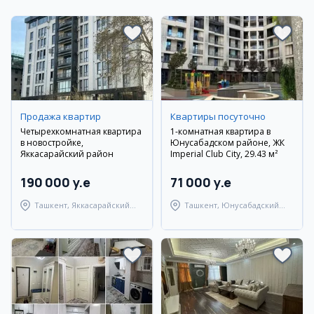
Продажа квартир
Квартиры посуточно
Четырехкомнатная квартира
1-комнатная квартира в
в новостройке,
Юнусабадском районе, ЖК
Яккасарайский район
Imperial Club City, 29.43 м²
190 000 y.e
71 000 y.e
Ташкент, Яккасарайский
Ташкент, Юнусабадский
район
район