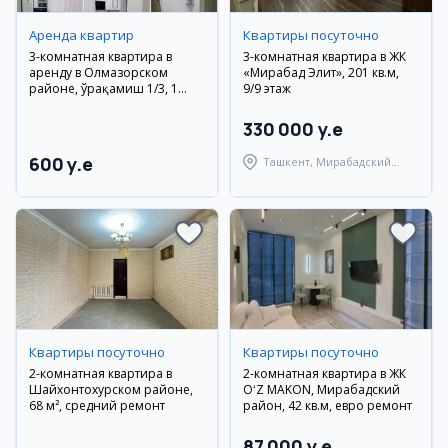
Аренда квартир
Квартиры посуточно
3-комнатная квартира в
3-комнатная квартира в ЖК
аренду в Олмазорском
«Мирабад Элит», 201 кв.м,
районе, Қўрақамиш 1/3, 1
9/9 этаж
этаж
330 000 y.e
600 y.e
Ташкент, Мирабадский
район
Квартиры посуточно
Квартиры посуточно
2-комнатная квартира в
2-комнатная квартира в ЖК
Шайхонтохурском районе,
OʻZ MAKON, Мирабадский
68 м², средний ремонт
район, 42 кв.м, евро ремонт
87 000 y.e