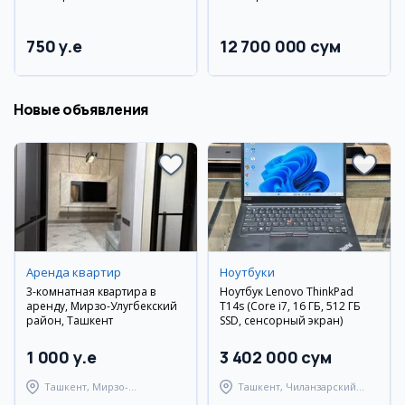
750 y.e
12 700 000 сум
Новые объявления
Аренда квартир
Ноутбуки
3-комнатная квартира в
Ноутбук Lenovo ThinkPad
аренду, Мирзо-Улугбекский
T14s (Core i7, 16 ГБ, 512 ГБ
район, Ташкент
SSD, сенсорный экран)
1 000 y.e
3 402 000 сум
Ташкент, Мирзо-
Ташкент, Чиланзарский
Улугбекский район
район