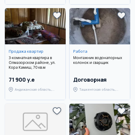
Продажа квартир
Работа
3-комнатная квартира в
Монтажник водонапорных
Олмазорском районе, ул.
колонок и сварщик
Кора Камиш, 70 кв.м
71 900 y.e
Договорная
Андижанская область,
Ташкентская область,
город Андижан
Янгиюльский район