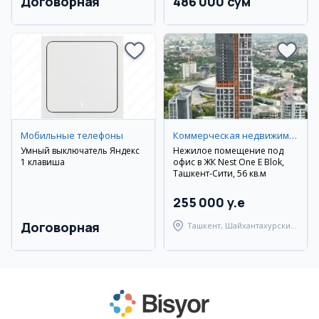
Договорная
486 000 сум
Мобильные телефоны
Коммерческая недвижимость
Умный выключатель Яндекс
Нежилое помещение под
1 клавиша
офис в ЖК Nest One E Blok,
Ташкент-Сити, 56 кв.м
255 000 y.e
Договорная
Ташкент, Шайхантахурский
район