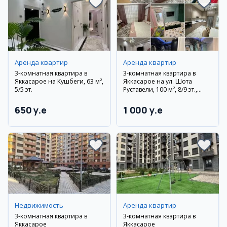
Аренда квартир
Аренда квартир
3-комнатная квартира в
3-комнатная квартира в
Яккасарое на Кушбеги, 63 м²,
Яккасарое на ул. Шота
5/5 эт.
Руставели, 100 м², 8/9 эт.,
евроремонт, мебель и
техника
650 y.e
1 000 y.e
Недвижимость
Аренда квартир
3-комнатная квартира в
3-комнатная квартира в
Яккасарое
Яккасарое