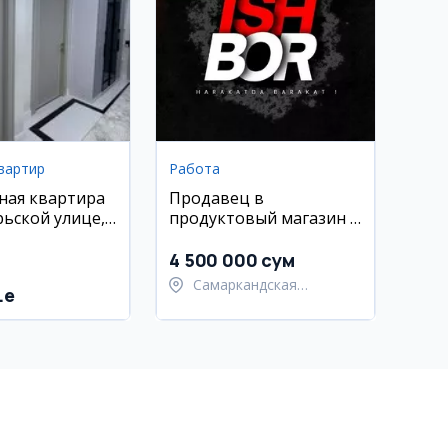
вартир
Работа
ная квартира
Продавец в
рьской улице,
продуктовый магазин в
2 эт.
Самарканде
4 500 000 сум
Самаркандская
.e
область,
Самаркандский район