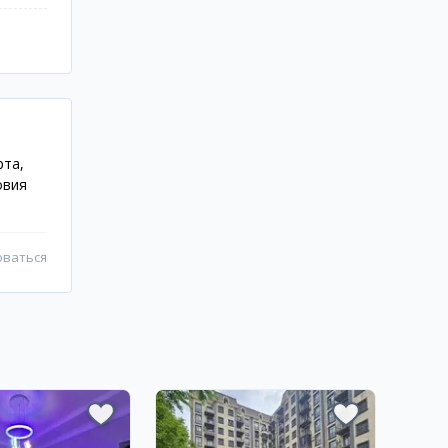
рта,
овия
оваться