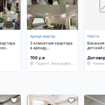
Аренда квартир
Работа
квартира
3-комнатная квартира
Вакансия
рзо
в аренду,
детский с
айоне, 30
Яккасарайский район
Наманга
700 y.e
Догово
Ташкент, Яккасарайский
Наманг
район
Наманг