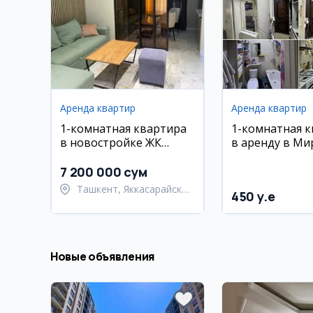
Аренда квартир
Аренда квартир
1-комнатная квартира
1-комнатная 
в новостройке ЖК
в аренду в Ми
Prestige Garden,
Улугбекском р
Яккасарайский район
м², 4 этаж
7 200 000 сум
Ташкент, Яккасарайский
450 y.e
район
Новые объявления