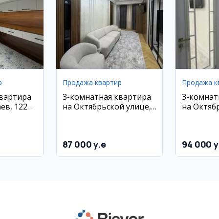
р
Продажа квартир
Продажа к
квартира
3-комнатная квартира
3-комнат
аев, 122
на Октябрьской улице,
на Октяб
63 м², 8/12 этаж
68 м², 7/1
87 000 y.e
94 000 y