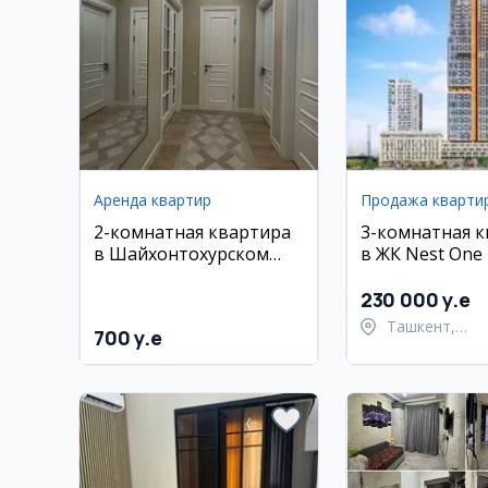
Аренда квартир
Продажа кварти
2-комнатная квартира
3-комнатная 
в Шайхонтохурском
в ЖК Nest One -
районе, 60 м², 9/12 эт.
Ташкент Сити
230 000 y.e
Ташкент,
700 y.e
Шайхантахур