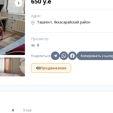
650 y.e
Адрес
:
Ташкент, Яккасарайский район
Просмотр
:
0
Поделиться
:
Копировать ссылк
Продвижение
4
Этаж