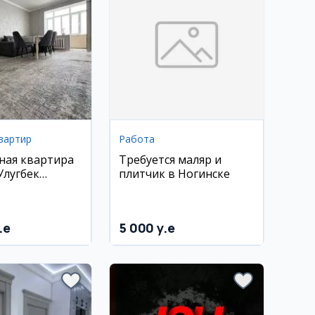
вартир
Работа
ная квартира
Требуется маляр и
Улугбек
плитчик в Ногинске
Куйлюк-1
.e
5 000 y.e