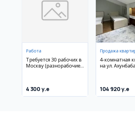
Работа
Продажа кварти
Требуется 30 рабочих в
4-комнатная 
Москву (разнорабочие,
на ул. Ахунбаб
плиточники, мастера
кв.м
по гипсокартону,
сантехники)
4 300 y.e
104 920 y.e