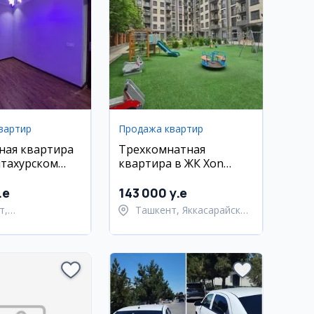
вартир
Продажа квартир
ная квартира
Трехкомнатная
тахурском
квартира в ЖК Xon
Белтепа
Saroy, 64 кв.м
.e
143 000 y.e
т,
Ташкент, Яккасарайский
тахурский район
район