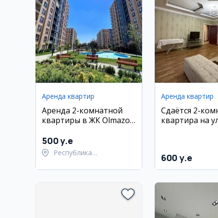
Аренда квартир
Аренда квартир
Аренда 2-комнатной
Сдаётся 2-ком
квартиры в ЖК Olmazor
квартира на ул
City
Барака
500 y.e
Республика
600 y.e
Каракалпакстан,
Берунийский район