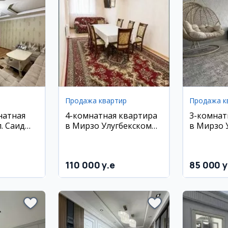
Продажа квартир
Продажа к
натная
4-комнатная квартира
3-комнат
. Саид
в Мирзо Улугбекском
в Мирзо 
районе, 82 кв.м
районе, 
110 000 y.e
85 000 y