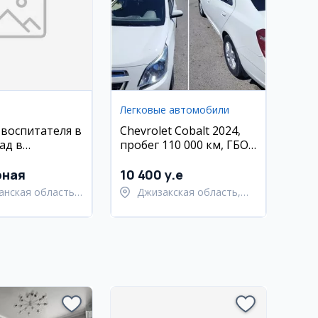
Легковые автомобили
 воспитателя в
Chevrolet Cobalt 2024,
ад в
пробег 110 000 км, ГБО
не
4 поколения
рная
10 400 y.e
анская область,
Джизакская область,
анский район
Янгиабадский район