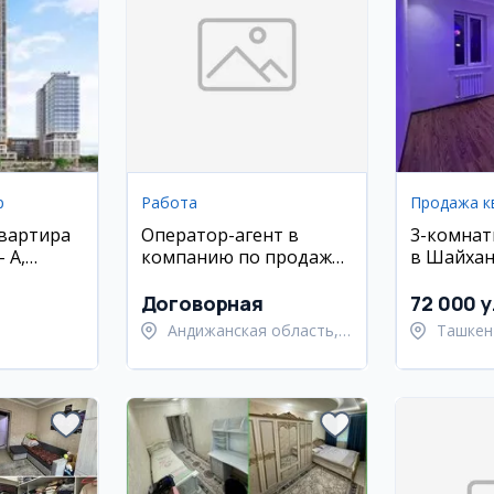
р
Работа
Продажа к
квартира
Оператор-агент в
3-комнат
 A,
компанию по продаже
в Шайхан
систем фильтрации
районе, 
воды (Андижан)
Договорная
72 000 y
Андижанская область,
Ташкен
ский район
Андижанский район
Шайхан