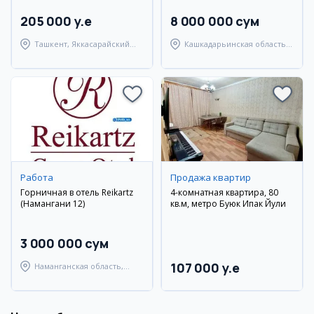
205 000 y.e
8 000 000 сум
Ташкент, Яккасарайский
Кашкадарьинская область,
район
Шахрисабзский район
Работа
Продажа квартир
Горничная в отель Reikartz
4-комнатная квартира, 80
(Намангани 12)
кв.м, метро Буюк Ипак Йули
3 000 000 сум
107 000 y.e
Наманганская область,
Наманганский район