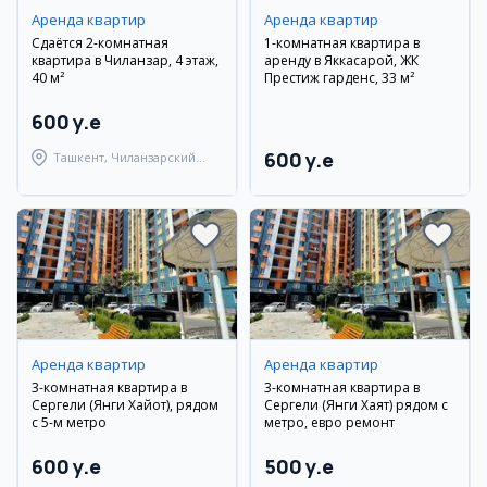
Аренда квартир
Аренда квартир
Сдаётся 2-комнатная
1-комнатная квартира в
квартира в Чиланзар, 4 этаж,
аренду в Яккасарой, ЖК
40 м²
Престиж гарденс, 33 м²
600 y.e
600 y.e
Ташкент, Чиланзарский
район
Аренда квартир
Аренда квартир
3-комнатная квартира в
3-комнатная квартира в
Сергели (Янги Хайот), рядом
Сергели (Янги Хаят) рядом с
с 5-м метро
метро, евро ремонт
600 y.e
500 y.e