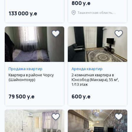
800 y.e
133 000 y.e
Ташкентская область,
Ташкентский район
Продажа квартир
Аренда квартир
Квартира в районе Чорсу
2-комнатная квартира в
(Шайхонтохур)
Юнсобод (Манзара), 55 м²,
1/13 этаж
79 500 y.e
600 y.e