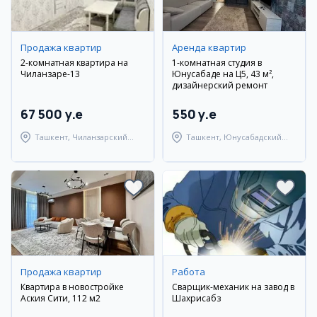
Продажа квартир
Аренда квартир
2-комнатная квартира на
1-комнатная студия в
Чиланзаре-13
Юнусабаде на Ц5, 43 м²,
дизайнерский ремонт
67 500 y.e
550 y.e
Ташкент, Чиланзарский
Ташкент, Юнусабадский
район
район
Продажа квартир
Работа
Квартира в новостройке
Сварщик-механик на завод в
Аския Сити, 112 м2
Шахрисабз