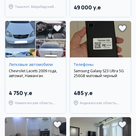
49 000 y.e
Ташкент, Мирабадский
район
Легковые автомобили
Телефоны
Chevrolet Lacetti 2009 года,
Samsung Galaxy S23 Ultra 5G
автомат, Наманган
256GB матовый черный
4 750 y.e
485 y.e
Наманганская область,
Андижанская область,
Наманганский район
город Андижан