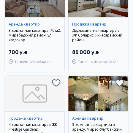
Аренда квартир
Продажа квартир
3-комнатная квартира, 70 м2,
Двухкомнатная квартира в
Мирабадский район, ул.
ЖК Соларис, Яккасарайский
Фидокор
район
700 y.e
89 000 y.e
Ташкент, Мирабадский
Ташкент, Яккасарайский
район
район
Продажа квартир
Аренда квартир
4-комнатная квартира в ЖК
3-комнатная квартира в
Prestige Gardens,
аренду, Мирзо-Улугбекский