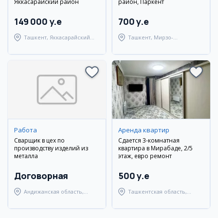
Яккасарайский район
район, Паркент
149 000 y.e
700 y.e
Ташкент, Яккасарайский
Ташкент, Мирзо-
район
Улугбекский район
Работа
Аренда квартир
Сварщик в цех по
Сдается 3-комнатная
производству изделий из
квартира в Мирабаде, 2/5
металла
этаж, евро ремонт
Договорная
500 y.e
Андижанская область,
Ташкентская область,
Андижанский район
Ташкентский район