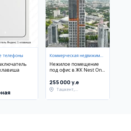
е телефоны
Коммерческая недвижимость
ыключатель
Нежилое помещение
 клавиша
под офис в ЖК Nest One
E Blok, Ташкент-Сити,
56 кв.м
255 000 y.e
Ташкент,
рная
Шайхантахурский район