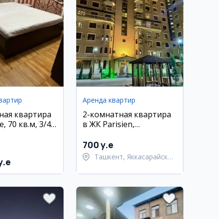
вартир
Аренда квартир
ная квартира
2-комнатная квартира
, 70 кв.м, 3/4
в ЖК Parisien,
рзо Улугбек
Яккасарайский район
700 y.e
Ташкент, Яккасарайский
y.e
район