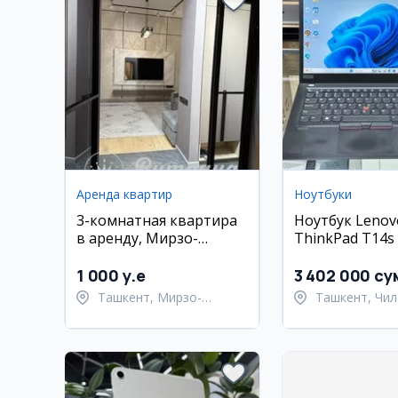
Аренда квартир
Ноутбуки
3-комнатная квартира
Ноутбук Lenov
в аренду, Мирзо-
ThinkPad T14s (
Улугбекский район,
16 ГБ, 512 ГБ S
Ташкент
сенсорный экр
1 000 y.e
3 402 000 су
Ташкент, Мирзо-
Ташкент, Чил
Улугбекский район
район