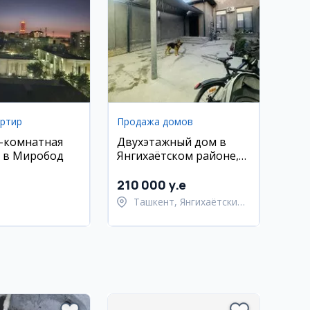
артир
Продажа домов
2-комнатная
Двухэтажный дом в
 в Миробод
Янгихаётском районе,
240 м², 7 комнат
210 000 y.e
Ташкент, Янгихаётский
район