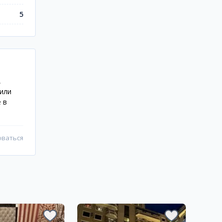
5
,
 или
 в
оваться