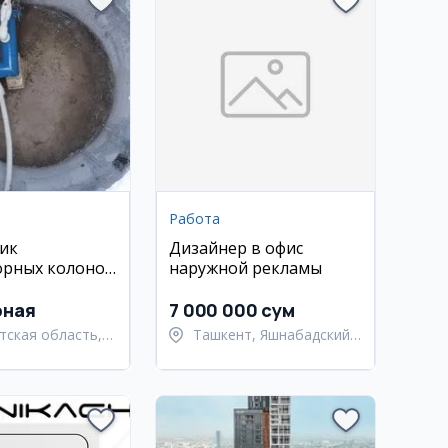
Работа
ик
Дизайнер в офис
орных колонок
наружной рекламы
к
рная
7 000 000 сум
тская область,
Ташкент, Яшнабадский
ьский район
район