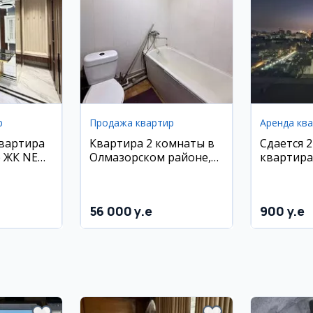
р
Продажа квартир
Аренда кв
квартира
Квартира 2 комнаты в
Сдается 
е ЖК NEW
Олмазорском районе,
квартира
умкули
57 м², 4 этаж
56 000 y.e
900 y.e