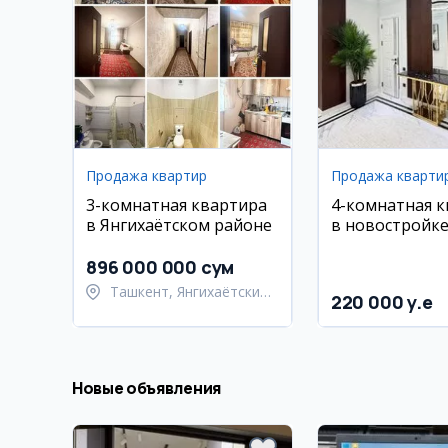
Продажа квартир
Продажа кварти
3-комнатная квартира
4-комнатная 
в Янгихаётском районе
в новостройк
LIFE, ул. Махт
896 000 000 сум
Ташкент, Янгихаётский
220 000 y.e
район
Новые объявления