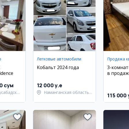
р
Легковые автомобили
Продажа к
К
Кобальт 2024 года
3-комнат
idence
в продаже
этаж, Ми
район
0 сум
12 000 y.e
усабадский
Наманганская область,
115 000 
Наманганский район