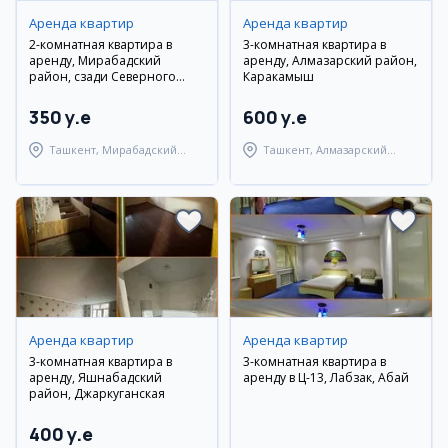
Аренда квартир
Аренда квартир
2-комнатная квартира в
3-комнатная квартира в
аренду, Мирабадский
аренду, Алмазарский район,
район, сзади Северного
Каракамыш
вокзала
350 y.e
600 y.e
Ташкент, Мирабадский
Ташкент, Алмазарский
район
район
Аренда квартир
Аренда квартир
3-комнатная квартира в
3-комнатная квартира в
аренду, Яшнабадский
аренду в Ц-13, Лабзак, Абай
район, Джаркуганская
400 y.e