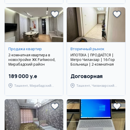
Продажа квартир
Вторичный рынок
2-комнатная квартира в
ИПОТЕКА | ПРОДАЁТСЯ |
новостройке ЖК Parkwood,
Метро Чиланзар | 16-Гор
Мирабадский район
Больница | 2-комнатная
189 000 y.e
Договорная
Ташкент, Мирабадский
Ташкент, Чиланзарский
район
район