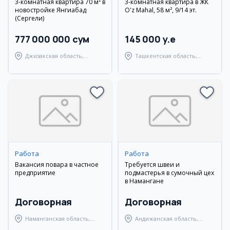
3-комнатная квартира 70 м² в
3-комнатная квартира в ЖК
новостройке Янгиабад
O'z Mahal, 58 м², 9/14 эт.
(Сергели)
777 000 000 сум
145 000 y.e
Джизакская область,
Ташкентская область,
Янгиабадский район
Аккурганский район
Работа
Работа
Вакансия повара в частное
Требуется швеи и
предприятие
подмастерья в сумочный цех
в Намангане
Договорная
Договорная
Наманганская область,
Андижанская область,
Наманганский район
Мархаматский район