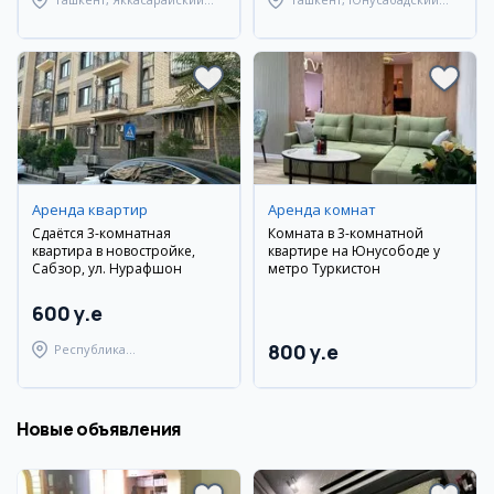
район
район
Аренда квартир
Аренда комнат
Сдаётся 3-комнатная
Комната в 3-комнатной
квартира в новостройке,
квартире на Юнусободе у
Сабзор, ул. Нурафшон
метро Туркистон
600 y.e
800 y.e
Республика
Каракалпакстан,
Берунийский район
Новые объявления