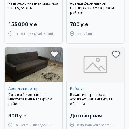
Четырехкомнатная квартира
Аренда 2-комнатной
на Ц-5, 85 кв.м
квартиры в Олмазорском
районе
155 000 y.e
700 y.e
Ташкент, Юнусабадский
Республика
район
Каракалпакстан,
Берунийский район
Аренда квартир
Работа
Сдается 1-комнатная
Вакансии в ресторан
квартира в Яшнабадском
Ахсикент (Наманганская
районе
область)
300 y.e
Договорная
Ташкент, Яшнабадский
Наманганская область,