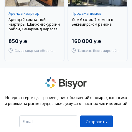
Аренда квартир
Продажа домов
Аренда 2-комнатной
Дом 6 соток, 7 комнат в
квартиры, Шайхонтохурский
Бектемирском районе
район, Самарканд Дарвоза
850 y.e
160 000 y.e
Самаркандская область,
Ташкент, Бектемирский
Самаркандский район
район
Интернет-сервис для размещения объявлений о товарах, вакансиях
и резюме на рынке труда, а также услугах от частных лиц и компаний
Отправить