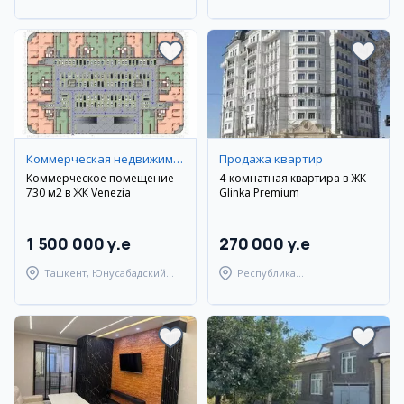
район
Туракурганский район
Коммерческая недвижимость
Продажа квартир
Коммерческое помещение
4-комнатная квартира в ЖК
730 м2 в ЖК Venezia
Glinka Premium
1 500 000 y.e
270 000 y.e
Ташкент, Юнусабадский
Республика
район
Каракалпакстан, Нукусский
район