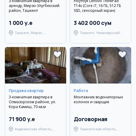
3-комнатная квартира в
Ноутбук Lenovo ThinkPad
аренду, Мирзо-Улугбекский
T14s (Core i7, 16 ГБ, 512 ГБ
район, Ташкент
SSD, сенсорный экран)
1 000 y.e
3 402 000 сум
Ташкент, Мирзо-
Ташкент, Чиланзарский
Улугбекский район
район
Продажа квартир
Работа
3-комнатная квартира в
Монтажник водонапорных
Олмазорском районе, ул.
колонок и сварщик
Кора Камиш, 70 кв.м
71 900 y.e
Договорная
Андижанская область,
Ташкентская область,
город Андижан
Янгиюльский район