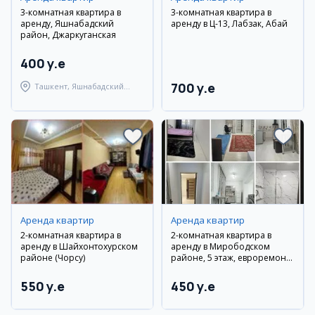
3-комнатная квартира в
3-комнатная квартира в
аренду, Яшнабадский
аренду в Ц-13, Лабзак, Абай
район, Джаркуганская
400 y.e
700 y.e
Ташкент, Яшнабадский
район
Аренда квартир
Аренда квартир
2-комнатная квартира в
2-комнатная квартира в
аренду в Шайхонтохурском
аренду в Мирободском
районе (Чорсу)
районе, 5 этаж, евроремонт,
мебель и техника
550 y.e
450 y.e