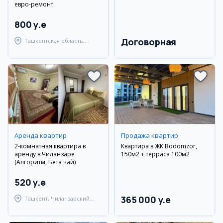
евро-ремонт
800 y.e
Договорная
Ташкентская область,
Ташкентский район
Аренда квартир
Продажа квартир
2-комнатная квартира в
Квартира в ЖК Bodomzor,
аренду в Чиланзаре
150м2 + терраса 100м2
(Алгоритм, Бета чай)
520 y.e
365 000 y.e
Ташкент, Чиланзарский
район