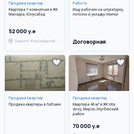
Продажа квартир
Работа
Квартира 1-комнатная в ЖК
Ищу рабочих на штукатурку,
Манзара, Юнусабад
потолок и укладку плитки
52 000 y.e
Договорная
Ташкент, Юнусабадский
район
Продажа квартир
Продажа квартир
Продажа квартиры в Лабзаке
Квартира 46 м² в ЖК Vita
stroy, Мирзо-Улугбекский
район
70 000 y.e