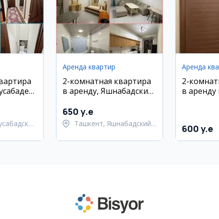
Аренда квартир
Аренда кв
квартира
2-комнатная квартира
2-комнат
усабаде
в аренду, Яшнабадский
в аренду 
ской
район, ул. Лисунова
Хамид А
650 y.e
усабадский
Ташкент, Яшнабадский
600 y.e
район