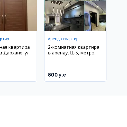
артир
Аренда квартир
ная квартира
2-комнатная квартира
в Дархане, ул.
в аренду, Ц-5, метро
лимджан
Минор
800 y.e