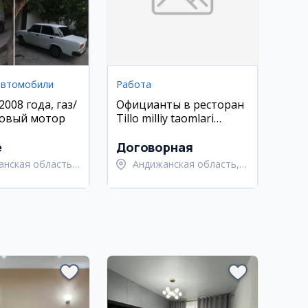
автомобили
Работа
2008 года, газ/
Официанты в ресторан
новый мотор
Tillo milliy taomlari
(Андижан)
e
Договорная
анская область,
Андижанская область,
анский район
Андижанский район