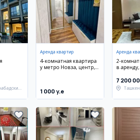
Аренда квартир
Аренда кв
я
4-комнатная квартира
2-комнат
у метро Новза, центр,
в аренду,
евро-люкс ремонт
район
7 200 0
рабадский
Ташкен
1 000 y.e
район