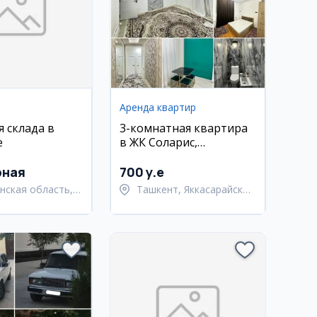
Аренда квартир
я склада в
3-комнатная квартира
е
в ЖК Соларис,
Яккасарайский район
рная
700 y.e
нская область,
Ташкент, Яккасарайский
атский район
район