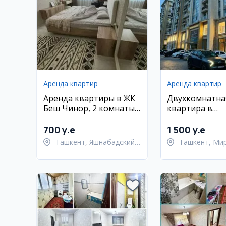
Аренда квартир
Аренда квартир
Аренда квартиры в ЖК
Двухкомнатна
Беш Чинор, 2 комнаты,
квартира в
62 кв.м
новостройке,
Мирабадский 
700 y.e
1 500 y.e
Ташкент, Яшнабадский
Ташкент, Ми
район
район