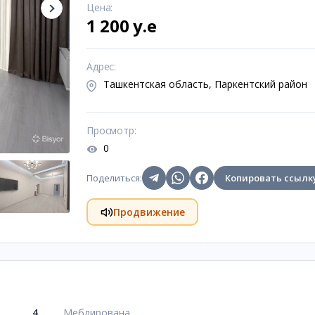
Цена
:
1 200 y.e
Адрес
:
Ташкентская область, Паркентский район
Просмотр
:
0
Поделиться
:
Копировать ссылк
Продвижение
4
Меблирована