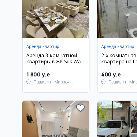
Аренда квартир
Аренда квартир
Аренда 3-комнатной
2-х комнатная
квартиры в ЖК Silk Way,
квартира на Г
Мирзо-Улугбекский
район
1 800 y.e
400 y.e
Ташкент, Мирзо-
Ташкент, Ми
Улугбекский район
Улугбекский 