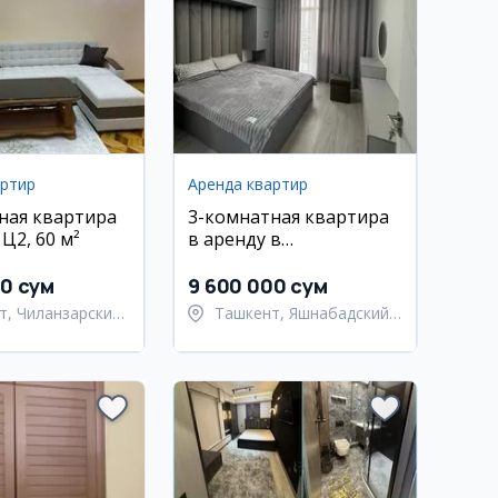
артир
Аренда квартир
ная квартира
3-комнатная квартира
 Ц2, 60 м²
в аренду в
Яшнабадском районе,
Махтумкули
00 сум
9 600 000 сум
т, Чиланзарский
Ташкент, Яшнабадский
район