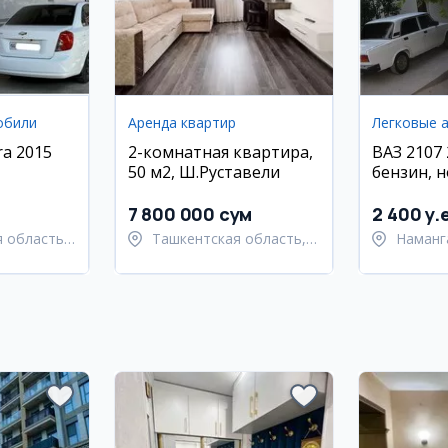
обили
Аренда квартир
Легковые 
ra 2015
2-комнатная квартира,
ВАЗ 2107 
50 м2, Ш.Руставели
бензин, 
7 800 000 сум
2 400 y.
 область,
Ташкентская область,
Наманг
й район
Ташкентский район
Наманг