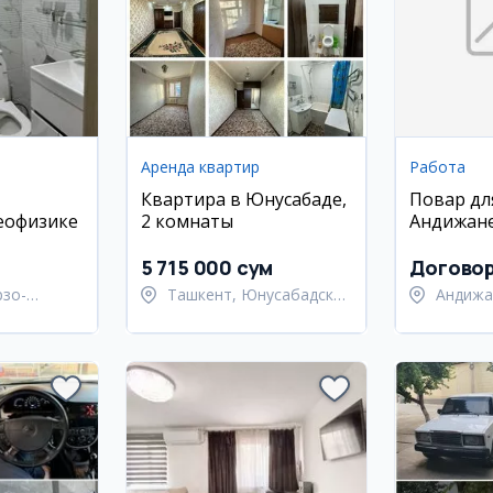
Аренда квартир
Работа
Квартира в Юнусабаде,
Повар дл
еофизике
2 комнаты
Андижан
5 715 000 сум
Догово
рзо-
Ташкент, Юнусабадский
Андижа
район
район
Мархам