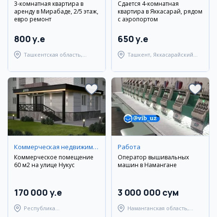
3-комнатная квартира в
Сдается 4-комнатная
аренду в Мирабаде, 2/5 этаж,
квартира в Яккасарай, рядом
евро ремонт
с аэропортом
800 y.e
650 y.e
Ташкентская область,
Ташкент, Яккасарайский
Ташкентский район
район
Коммерческая недвижимость
Работа
Коммерческое помещение
Оператор вышивальных
60 м2 на улице Нукус
машин в Намангане
170 000 y.e
3 000 000 сум
Республика
Наманганская область,
Каракалпакстан, Нукусский
Наманганский район