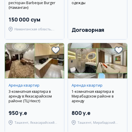
ресторан Barbeque Burger
одежды
(Наманган)
150 000 сум
Договорная
Наманганская область,
Наманганский район
Аренда квартир
Аренда квартир
3-комнатная квартира в
1-комнатная квартира в
аренду в Яккасарайском
Мирабадском районе в
районе (ТЦ Некст)
аренду
950 y.e
800 y.e
Ташкент, Яккасарайский
Ташкент, Мирабадский
район
район