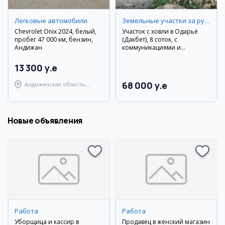
Легковые автомобили
Земельные участки за рубежом
Chevrolet Onix 2024, белый,
Участок с ховли в Оқдарьё
пробег 47 000 км, бензин,
(Дакбет), 8 соток, с
Андижан
коммуникациями и
кадастром
13 300 y.e
68 000 y.e
Андижанская область,
Андижанский район
Новые объявления
Работа
Работа
Уборщица и кассир в
Продавец в женский магазин