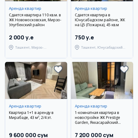
Аренда квартир
Аренда квартир
Сдается квартира 110 кв.м. в
Сдается квартира в
ЖК Новомосковская, Мирзо-
Юнусабадском районе, ЖК
Улугбекский район
на Ц5 (Пожарка), 45 кв.м
2 000 y.e
750 y.e
Ташкент, Мирзо-
Ташкент, Юнусабадский
Улугбекский район
район
Аренда квартир
Аренда квартир
Квартира 1+1 в аренду в
1-комнатная квартира в
Мирабаде, 43 м², 2/4 эт.
новостройке ЖК Prestige
Garden, Яккасарайский
район
9 600 000 сум
7 200 000 сум