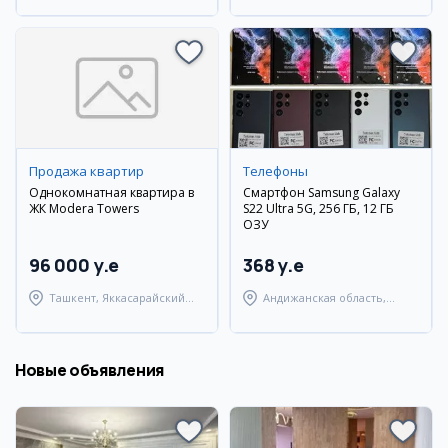
Продажа квартир
Телефоны
Однокомнатная квартира в
Смартфон Samsung Galaxy
ЖК Modera Towers
S22 Ultra 5G, 256 ГБ, 12 ГБ
ОЗУ
96 000 y.e
368 y.e
Ташкент, Яккасарайский
Андижанская область,
район
город Андижан
Новые объявления