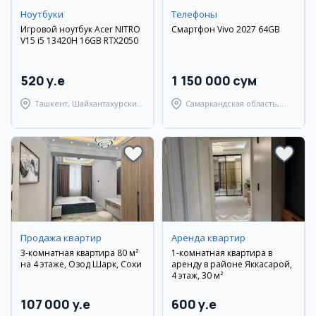
Ноутбуки
Телефоны
Игровой ноутбук Acer NITRO
Смартфон Vivo 2027 64GB
V15 i5 13420H 16GB RTX2050
520 y.e
1 150 000 сум
Ташкент, Шайхантахурский
Самаркандская область,
район
Самаркандский район
Продажа квартир
Аренда квартир
3-комнатная квартира 80 м²
1-комнатная квартира в
на 4 этаже, Озод Шарк, Сохи
аренду в районе Яккасарой,
4 этаж, 30 м²
107 000 y.e
600 y.e