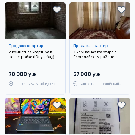
Продажа квартир
Продажа квартир
2-комнатная квартира в
3-комнатная квартира в
новостройке (Юнусабад)
Сергелийском районе
70 000 y.e
67 000 y.e
Ташкент, Юнусабадский
Ташкент, Сергелийский
район
район