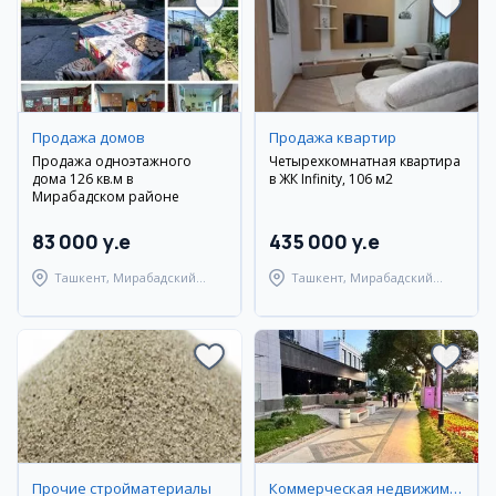
Продажа домов
Продажа квартир
Продажа одноэтажного
Четырехкомнатная квартира
дома 126 кв.м в
в ЖК Infinity, 106 м2
Мирабадском районе
83 000 y.e
435 000 y.e
Ташкент, Мирабадский
Ташкент, Мирабадский
район
район
Прочие стройматериалы
Коммерческая недвижимость