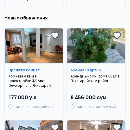
город Андижан
Новые объявления
Продажа комнат
Аренда квартир
Комната 4 кв.м в
Аренда 2-комн. дома 68 м² в
новостройке ЖК Anor
Яккасарайском районе
Development, Яккасарай
177 000 y.e
8 456 000 сум
Ташкент, Яккасарайский
Ташкент, Яккасарайский
район
район