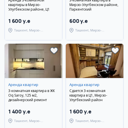
Аренда 3-комнатной
3-комнатная квартира в
квартиры в Мирзо-
Мирзо-Улугбекском районе,
Улугбекском районе, Ц1
Паркентский
1 600 y.e
600 y.e
Ташкент, Мирзо-
Ташкент, Мирзо-
Улугбекский район
Улугбекский район
Аренда квартир
Аренда квартир
3-комнатная квартира в ЖК
Сдается 3-комнатная
Oq Saroy, 125 м2,
квартира в Ц1, Мирзо-
дизайнерский ремонт
Улугбекский район
1 400 y.e
1 600 y.e
Ташкент, Мирзо-
Ташкент, Мирзо-
Улугбекский район
Улугбекский район