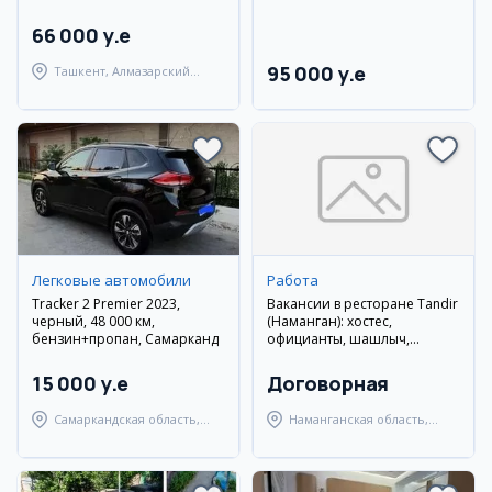
66 000 y.e
95 000 y.e
Ташкент, Алмазарский
район
Легковые автомобили
Работа
Tracker 2 Premier 2023,
Вакансии в ресторане Tandir
черный, 48 000 км,
(Наманган): хостес,
бензин+пропан, Самарканд
официанты, шашлыч,
уборщицы
15 000 y.e
Договорная
Самаркандская область,
Наманганская область,
Самаркандский район
Наманганский район