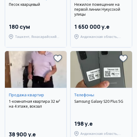
Песок кварцевый
Нежилое помещение на
первой линии Нукусской
улицы
180 сум
1 650 000 y.e
Ташкент, Яккасарайский
Андижанская область,
район
город Андижан
Продажа квартир
Телефоны
1-комнатная квартира 32 м²
Samsung Galaxy S20 Plus 5G
на 4 этаже, вокзал
198 y.e
38 900 y.e
Андижанская область,