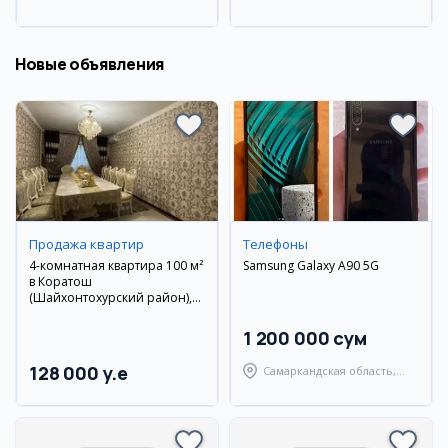
Наманганский район
район
Новые объявления
Продажа квартир
Телефоны
4-комнатная квартира 100 м²
Samsung Galaxy A90 5G
в Коратош
(Шайхонтохурский район),
4/9 эт., чистовой ремонт
1 200 000 сум
128 000 y.e
Самаркандская область,
Самаркандский район