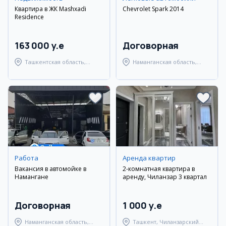
Квартира в ЖК Mashxadi
Chevrolet Spark 2014
Residence
163 000 y.e
Договорная
Ташкентская область,
Наманганская область,
Паркентский район
Наманганский район
Работа
Аренда квартир
Вакансия в автомойке в
2-комнатная квартира в
Намангане
аренду, Чиланзар 3 квартал
Договорная
1 000 y.e
Наманганская область,
Ташкент, Чиланзарский