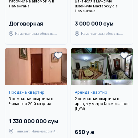
Рабочий на автомойку в
Вакансия в мужскую
Намангане
швейную мастерскую в
Намангане
Договорная
3 000 000 сум
Наманганская область,
Наманганская область,
Наманганский район
Наманганский район
Продажа квартир
Аренда квартир
3-комнатная квартира в
2-комнатная квартира в
Чиланзар 20-й квартал
аренду у метро Космонавтов
(ЦУМ)
1 330 000 000 сум
650 y.e
Ташкент, Чиланзарский
район