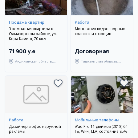
Продажа квартир
Работа
3-комнатная квартира в
Монтажник водонапорных
Олмазорском районе, ул.
колонок и сварщик
Кора Камиш, 70 кв.м
71 900 y.e
Договорная
Андижанская область,
Ташкентская область,
город Андижан
Янгиюльский район
Работа
Мобильные телефоны
Дизайнер в офис наружной
iPad Pro 11 дюймов (2018) 64
рекламы
ГБ, Wi-Fi, LLA, состояние 85%