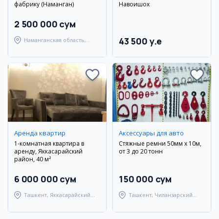
фабрику (Наманган)
Навоишох
2 500 000 сум
43 500 y.e
Наманганская область,
Наманганский район
Аренда квартир
Аксессуары для авто
1-комнатная квартира в
Стяжные ремни 50мм х 10м,
аренду, Яккасарайский
от 3 до 20 тонн
район, 40 м²
6 000 000 сум
150 000 сум
Ташкент, Яккасарайский
Ташкент, Чиланзарский
район
район