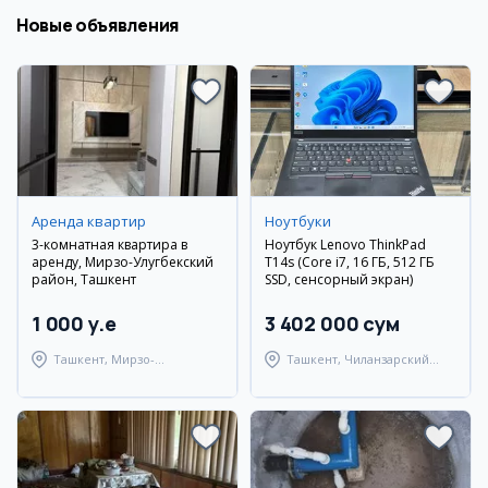
Новые объявления
Аренда квартир
Ноутбуки
3-комнатная квартира в
Ноутбук Lenovo ThinkPad
аренду, Мирзо-Улугбекский
T14s (Core i7, 16 ГБ, 512 ГБ
район, Ташкент
SSD, сенсорный экран)
1 000 y.e
3 402 000 сум
Ташкент, Мирзо-
Ташкент, Чиланзарский
Улугбекский район
район