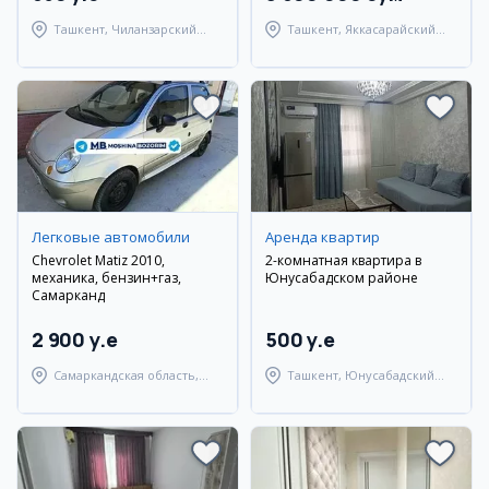
Ташкент, Чиланзарский
Ташкент, Яккасарайский
район
район
Легковые автомобили
Аренда квартир
Chevrolet Matiz 2010,
2-комнатная квартира в
механика, бензин+газ,
Юнусабадском районе
Самарканд
2 900 y.e
500 y.e
Самаркандская область,
Ташкент, Юнусабадский
Самаркандский район
район