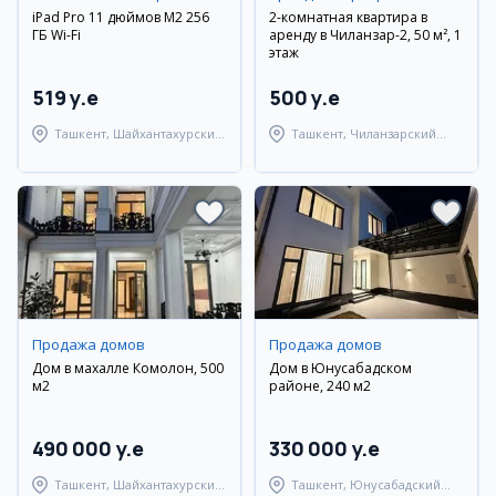
iPad Pro 11 дюймов M2 256
2-комнатная квартира в
ГБ Wi-Fi
аренду в Чиланзар-2, 50 м², 1
этаж
519 y.e
500 y.e
Ташкент, Шайхантахурский
Ташкент, Чиланзарский
район
район
Продажа домов
Продажа домов
Дом в махалле Комолон, 500
Дом в Юнусабадском
м2
районе, 240 м2
490 000 y.e
330 000 y.e
Ташкент, Шайхантахурский
Ташкент, Юнусабадский