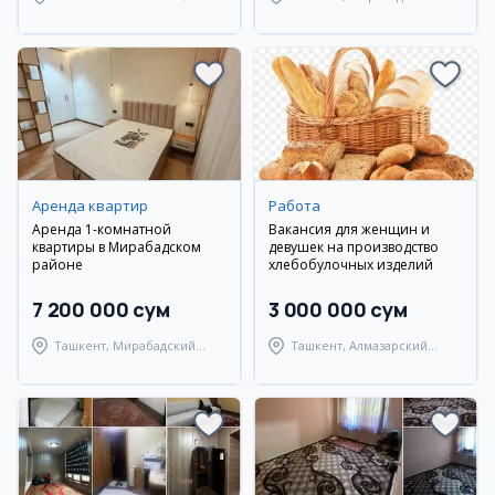
Ташкентский район
район
Аренда квартир
Работа
Аренда 1-комнатной
Вакансия для женщин и
квартиры в Мирабадском
девушек на производство
районе
хлебобулочных изделий
7 200 000 сум
3 000 000 сум
Ташкент, Мирабадский
Ташкент, Алмазарский
район
район