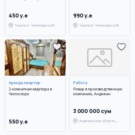
450 y.e
990 y.e
Ташкент, Чиланзарский
Ташкент, Чиланзарский
район
район
Аренда квартир
Работа
2-комнатная квартира в
Повар в производственную
Чилонзоре
компанию, Андижан
3 000 000 сум
550 y.e
Андижанская область,
Мархаматский район