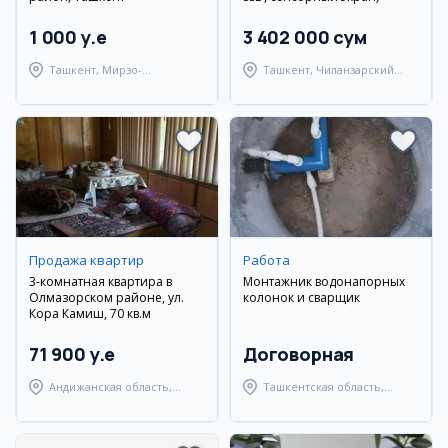
1 000 y.e
3 402 000 сум
Ташкент, Мирзо-
Ташкент, Чиланзарский
Улугбекский район
район
Продажа квартир
Работа
3-комнатная квартира в
Монтажник водонапорных
Олмазорском районе, ул.
колонок и сварщик
Кора Камиш, 70 кв.м
71 900 y.e
Договорная
Андижанская область,
Ташкентская область,
город Андижан
Янгиюльский район