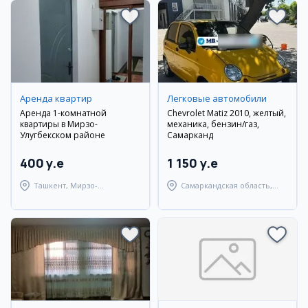
Аренда квартир
Легковые автомобили
Аренда 1-комнатной
Chevrolet Matiz 2010, желтый,
квартиры в Мирзо-
механика, бензин/газ,
Улугбекском районе
Самарканд
400 y.e
1 150 y.e
Ташкент, Мирзо-
Самаркандская область,
Улугбекский район
Самаркандский район