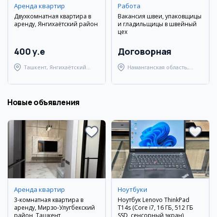
Аренда квартир
Работа
Двухкомнатная квартира в
Вакансия швеи, упаковщицы
аренду, Янгихаётский район
и гладильщицы в швейный
цех
400 y.e
Договорная
Ташкент, Янгихаётский
Наманганская область,
район
Наманганский район
Новые объявления
Аренда квартир
Ноутбуки
3-комнатная квартира в
Ноутбук Lenovo ThinkPad
аренду, Мирзо-Улугбекский
T14s (Core i7, 16 ГБ, 512 ГБ
район, Ташкент
SSD, сенсорный экран)