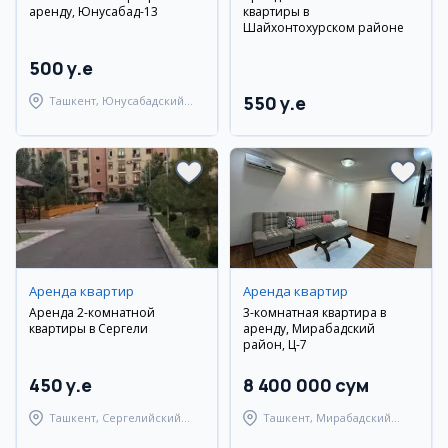
аренду, Юнусабад-13
квартиры в
Шайхонтохурском районе
500 y.e
550 y.e
Ташкент, Юнусабадский
район
Аренда квартир
Аренда квартир
Аренда 2-комнатной
3-комнатная квартира в
квартиры в Сергели
аренду, Мирабадский
район, Ц-7
450 y.e
8 400 000 сум
Ташкент, Сергелийский
Ташкент, Мирабадский
район
район