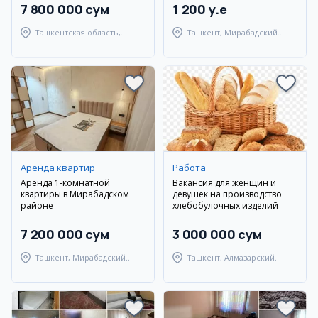
7 800 000 сум
1 200 y.e
Ташкентская область,
Ташкент, Мирабадский
Ташкентский район
район
Аренда квартир
Работа
Аренда 1-комнатной
Вакансия для женщин и
квартиры в Мирабадском
девушек на производство
районе
хлебобулочных изделий
7 200 000 сум
3 000 000 сум
Ташкент, Мирабадский
Ташкент, Алмазарский
район
район