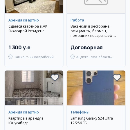
Аренда квартир
Работа
Сдается квартира в ЖК
Вакансии в ресторане:
Яккасарой Резиденс
официанты, бармен,
помощник повара, шеф-
повар
1 300 y.e
Договорная
Ташкент, Яккасарайский
Андижанская область,
район
Андижанский район
Аренда квартир
Телефоны
Квартира в аренду в
Samsung Galaxy S24 Ultra
Юнусабаде
12/256 ГБ