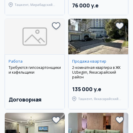
76 000 y.e
Ташкент, Мирабадский
район
Работа
Продажа квартир
Требуются гипсокартонщики
2-комнатная квартира в ЖК
и кафельщики
Uzbegim, Яккасарайский
район
135 000 y.e
Договорная
Ташкент, Яккасарайский
район