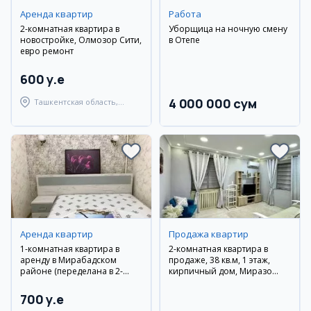
Аренда квартир
Работа
2-комнатная квартира в
Уборщица на ночную смену
новостройке, Олмозор Сити,
в Оқтепе
евро ремонт
600 y.e
4 000 000 сум
Ташкентская область,
Ташкентский район
Аренда квартир
Продажа квартир
1-комнатная квартира в
2-комнатная квартира в
аренду в Мирабадском
продаже, 38 кв.м, 1 этаж,
районе (переделана в 2-
кирпичный дом, Миразо
комнатную)
Улуғбекский район
700 y.e