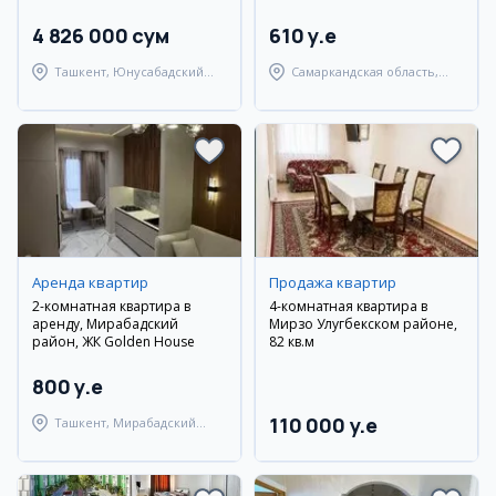
4 826 000 сум
610 y.e
Ташкент, Юнусабадский
Самаркандская область,
район
Булунгурский район
Аренда квартир
Продажа квартир
2-комнатная квартира в
4-комнатная квартира в
аренду, Мирабадский
Мирзо Улугбекском районе,
район, ЖК Golden House
82 кв.м
800 y.e
110 000 y.e
Ташкент, Мирабадский
район