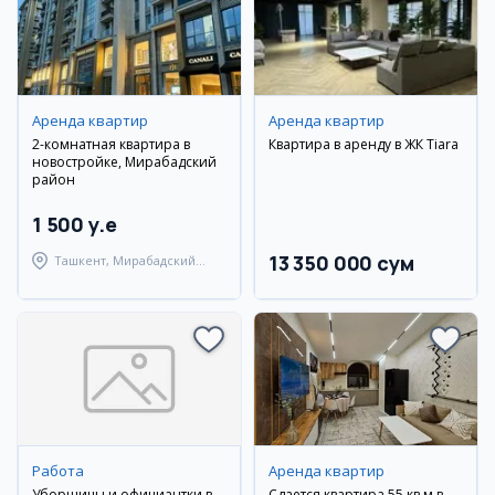
Аренда квартир
Аренда квартир
2-комнатная квартира в
Квартира в аренду в ЖК Tiara
новостройке, Мирабадский
район
1 500 y.e
13 350 000 сум
Ташкент, Мирабадский
район
Работа
Аренда квартир
Уборщицы и официантки в
Сдается квартира 55 кв.м в