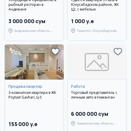
рыбный ресторан в
Юнусабадском районе, ЖК
Андижане
Ц2, с мебелью
3 000 000 сум
1 000 y.e
Андижанская область,
Ташкент, Юнусабадский
Андижанский район
район
Продажа квартир
Работа
3-комнатная квартира в ЖК
Торговый представитель с
Poytaxt Gavhari, Ц-5
личным авто в Наманган
6 000 000 сум
155 000 y.e
Наманганская область,
Наманганский район