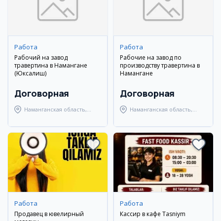
Работа
Работа
Рабочий на завод
Рабочие на завод по
травертина в Намангане
производству травертина в
(Юксалиш)
Намангане
Договорная
Договорная
Наманганская область,
Наманганская область,
Наманганский район
Наманганский район
Работа
Работа
Продавец в ювелирный
Кассир в кафе Tasniym